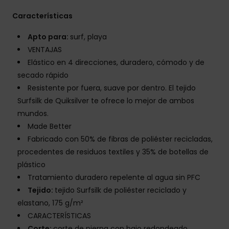
Características
Apto para:
surf, playa
VENTAJAS
Elástico en 4 direcciones, duradero, cómodo y de
secado rápido
Resistente por fuera, suave por dentro. El tejido
Surfsilk de Quiksilver te ofrece lo mejor de ambos
mundos.
Made Better
Fabricado con 50% de fibras de poliéster recicladas,
procedentes de residuos textiles y 35% de botellas de
plástico
Tratamiento duradero repelente al agua sin PFC
Tejido:
tejido Surfsilk de poliéster reciclado y
elastano, 175 g/m²
CARACTERÍSTICAS
Corte:
corte de pierna con bajo redondeado