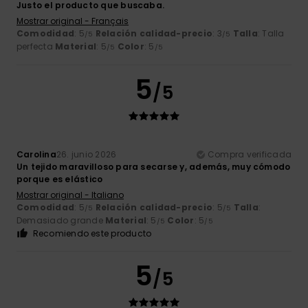
Justo el producto que buscaba.
Mostrar original - Français
Comodidad
: 5
Relación calidad-precio
: 3
Talla
: Talla
/5
/5
perfecta
Material
: 5
Color
: 5
/5
/5
5
/5
Carolina
26. junio 2026
Compra verificada
Un tejido maravilloso para secarse y, además, muy cómodo
porque es elástico
Mostrar original - Italiano
Comodidad
: 5
Relación calidad-precio
: 5
Talla
:
/5
/5
Demasiado grande
Material
: 5
Color
: 5
/5
/5
Recomiendo este producto
5
/5