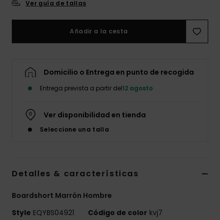
Ver guía de tallas
Añadir a la cesta
Domicilio o Entrega en punto de recogida
Entrega prevista a partir del
12 agosto
Ver disponibilidad en tienda
Seleccione una talla
Detalles & características
Boardshort Marrón Hombre
Style
EQYBS04921
Código de color
kvj7