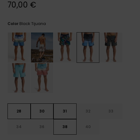
frecuentes y
70,00 €
accede a
nuestro
formulario de
Black Tijuana
Color
contacto.
Consultar
las FAQ
28
30
31
32
33
34
36
38
40