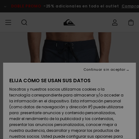
Pasar
a
DOBLE PROMO
-25% adicionales en todo el outlet
Comprar Ah
la
información
del
producto
Accede a tu
HOMBRE
Ropa
Ropa
Shop
Surf Shop
Tienda
Outlet
pedido
Hombre
Snow
Hombre
Hombre
NIÑO
Envio
Accesorios
Accesorios
Novedades
Continuar sin aceptar
Surf Shop
Outlet
MUJER
Niño
Tienda
Niños
Devoluciones
ELIJA CÓMO SE USAN SUS DATOS
Snow Niños
Zapatos y
Zapatos y
Destacados
Nosotros y nuestros socios utilizamos cookies o la
chanclas
chanclas
SURF
tecnología correspondiente para almacenar y/o acceder a
Pago
Highlights
Outlet
la información en el dispositivo. Esta información personal
Tienda
Mujer
(como datos de navegación y dirección IP) puede utilizarse
Snow
SNOW
Snow Mujer
Tarjeta de
para: presentarle anuncios y contenido personalizados,
Surf
Surf
regalo
medir el rendimiento de la publicidad y los contenidos,
Comunidad
presentar las anuncios personalizados, conocer mejor a
DOBLE
nuestra audiencia, desarrollar y mejorar los productos de
Destacados
PROMO
Quiksilver
Snow
Snow
nuestros socios. Usted puede configurar sus opciones para