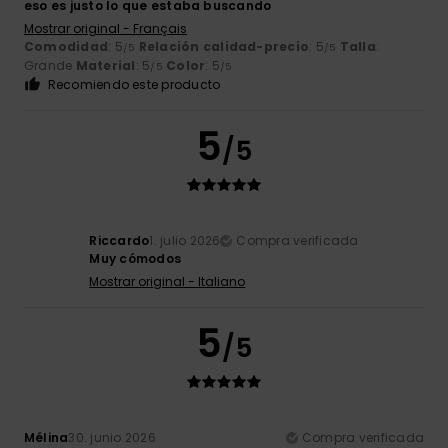
eso es justo lo que estaba buscando
Mostrar original - Français
Comodidad
: 5
Relación calidad-precio
: 5
Talla
:
/5
/5
Grande
Material
: 5
Color
: 5
/5
/5
Recomiendo este producto
5
/5
Riccardo
1. julio 2026
Compra verificada
Muy cómodos
Mostrar original - Italiano
5
/5
Mélina
30. junio 2026
Compra verificada