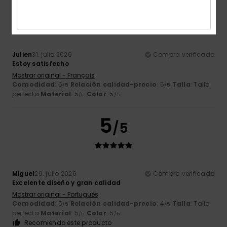
4
/5
Julien
31. julio 2026
Compra verificada
Estoy satisfecho
Mostrar original - Français
Comodidad
: 5
Relación calidad-precio
: 5
Talla
: Talla
/5
/5
perfecta
Material
: 5
Color
: 5
/5
/5
5
/5
Miguel
29. julio 2026
Compra verificada
Excelente diseño y gran calidad
Mostrar original - Português
Comodidad
: 5
Relación calidad-precio
: 4
Talla
: Talla
/5
/5
perfecta
Material
: 5
Color
: 5
/5
/5
Recomiendo este producto