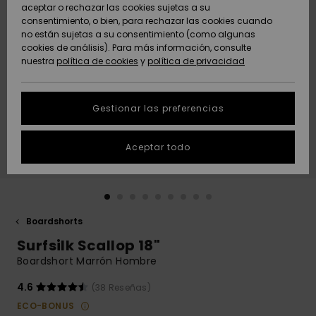
Freedom
aceptar o rechazar las cookies sujetas a su
consentimiento, o bien, para rechazar las cookies cuando
Comunidad
AYUDA &
no están sujetas a su consentimiento (como algunas
Protección de
Novedades
Novedades
CONTACTO
cookies de análisis). Para más información, consulte
datos
nuestra
política de cookies
y
política de privacidad
personales
SOSTENIBILIDAD
Destacados
Destacados
Guía de tallas
Gestionar las preferencias
TIENDAS
Inicia una
Aceptar todo
QUIKSILVER APP
conversación
para obtener
la respuesta
LISTA DE
más rápida a
FAVORITOS
tu pregunta.
Boardshorts
Iniciar una
Surfsilk Scallop 18"
conversación
Boardshort Marrón Hombre
Encuentra
respuestas a
4.6
(38 Reseñas)
las preguntas
ECO-BONUS
más