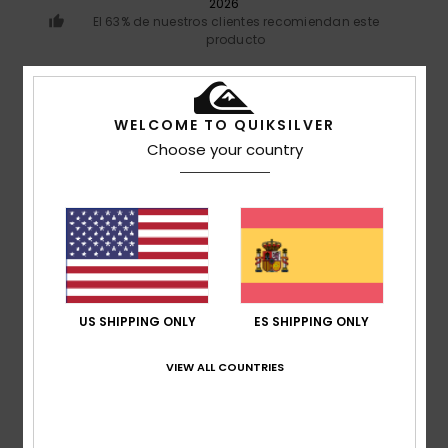
2026
El 63% de nuestros clientes recomiendan este
producto
Comodidad
4.9
WELCOME TO QUIKSILVER
Choose your country
Relación calidad-precio
4.3
Talla
Material
4.9
Demasiado pequeño
Demasiado grande
US SHIPPING ONLY
ES SHIPPING ONLY
Color
4.8
VIEW ALL COUNTRIES