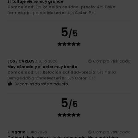
El tallaje viene muy grande
Comodidad
: 2
Relación calidad-precio
: 4
Talla
:
/5
/5
Demasiado grande
Material
: 4
Color
: 5
/5
/5
5
/5
JOSE CARLOS
3. julio 2026
Compra verificada
Muy cómoda y el color muy bonito
Comodidad
: 5
Relación calidad-precio
: 5
Talla
:
/5
/5
Demasiado grande
Material
: 5
Color
: 5
/5
/5
Recomiendo este producto
5
/5
Olegario
1. julio 2026
Compra verificada
Calidad de la pieza y color adecuado. Me queda bien.