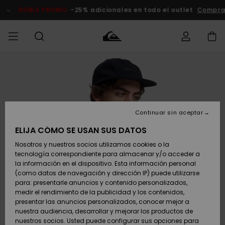
Pasar
a
DOBLE PROMO
-25% adicionales en todo el outlet
Compra
la
información
del
producto
Accede a tu
HOMBRE
Ropa
Ropa
Shop
Surf Shop
Tienda
Outlet
pedido
Hombre
Snow
Hombre
Hombre
NIÑO
Envio
Accesorios
Accesorios
Novedades
Continuar sin aceptar
Surf Shop
Outlet
MUJER
Niño
Tienda
Niños
Devoluciones
ELIJA CÓMO SE USAN SUS DATOS
Snow Niños
Zapatos y
Zapatos y
Destacados
Nosotros y nuestros socios utilizamos cookies o la
chanclas
chanclas
SURF
tecnología correspondiente para almacenar y/o acceder a
Pago
Highlights
Outlet
la información en el dispositivo. Esta información personal
Tienda
Mujer
(como datos de navegación y dirección IP) puede utilizarse
Snow
SNOW
Snow Mujer
Tarjeta de
para: presentarle anuncios y contenido personalizados,
Surf
Surf
regalo
medir el rendimiento de la publicidad y los contenidos,
Comunidad
presentar las anuncios personalizados, conocer mejor a
DOBLE
nuestra audiencia, desarrollar y mejorar los productos de
Destacados
PROMO
Quiksilver
Snow
Snow
nuestros socios. Usted puede configurar sus opciones para