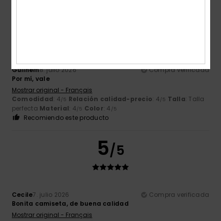
5
/5
Guilhem
8. julio 2026
Compra verificada
Por mí, vale
Mostrar original - Français
Comodidad
: 4
Relación calidad-precio
: 4
Talla
: Talla
/5
/5
perfecta
Material
: 4
Color
: 4
/5
/5
Recomiendo este producto
5
/5
Cecile
7. julio 2026
Compra verificada
Bonita camiseta, de buena calidad
Mostrar original - Français