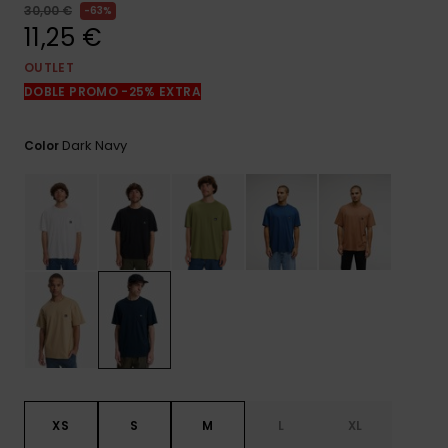
frecuentes y
30,00 €
63%
accede a
11,25 €
nuestro
formulario de
OUTLET
contacto.
DOBLE PROMO -25% EXTRA
Consultar
las FAQ
Dark Navy
Color
XS
S
M
L
XL