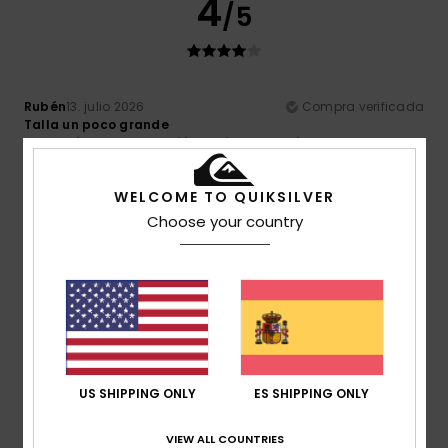
4
/5
Rubén
13. julio 2026
Compra verificada
Talla un poco grande
Comodidad
: 5
Relación calidad-precio
: 4
Talla
:
/5
/5
Grande
Material
: 4
Color
: 5
/5
/5
Recomiendo este producto
WELCOME TO QUIKSILVER
Choose your country
5
/5
Thomas
10. julio 2026
Compra verificada
Buena calidad y buen ajuste
Mostrar original - Français
US SHIPPING ONLY
ES SHIPPING ONLY
Comodidad
: 5
Talla
: Talla perfecta
Material
: 5
Color
:
/5
/5
5
/5
Recomiendo este producto
VIEW ALL COUNTRIES