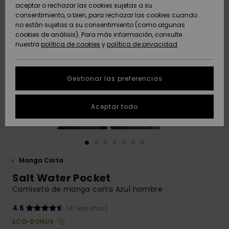
Freedom
aceptar o rechazar las cookies sujetas a su
consentimiento, o bien, para rechazar las cookies cuando
Comunidad
AYUDA &
no están sujetas a su consentimiento (como algunas
Protección de
Novedades
Novedades
CONTACTO
cookies de análisis). Para más información, consulte
datos
nuestra
política de cookies
y
política de privacidad
personales
SOSTENIBILIDAD
Destacados
Destacados
Guía de tallas
Gestionar las preferencias
TIENDAS
Inicia una
Aceptar todo
QUIKSILVER APP
conversación
para obtener
la respuesta
LISTA DE
más rápida a
FAVORITOS
tu pregunta.
Manga Corta
Iniciar una
Salt Water Pocket
conversación
Camiseta de manga corta Azul hombre
Encuentra
respuestas a
4.6
(41 Reseñas)
las preguntas
ECO-BONUS
más