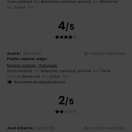
Comodidad
: 5
Relación calidad-precio
: 4
Material
:
/5
/5
5
Color
: 5
/5
/5
4
/5
André
5. julio 2026
Compra verificada
Podía respirar mejor
Mostrar original - Português
Comodidad
: 3
Relación calidad-precio
: 4
Talla
:
/5
/5
Grande
Material
: 4
Color
: 5
/5
/5
Recomiendo este producto
2
/5
José Alberto
4. julio 2026
Compra verificada