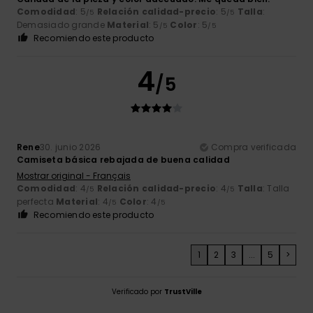
Comodidad
: 5
Relación calidad-precio
: 5
Talla
:
/5
/5
Demasiado grande
Material
: 5
Color
: 5
/5
/5
Recomiendo este producto
4
/5
Rene
30. junio 2026
Compra verificada
Camiseta básica rebajada de buena calidad
Mostrar original - Français
Comodidad
: 4
Relación calidad-precio
: 4
Talla
: Talla
/5
/5
perfecta
Material
: 4
Color
: 4
/5
/5
Recomiendo este producto
1
2
3
...
5
>
Verificado por
TrustVille