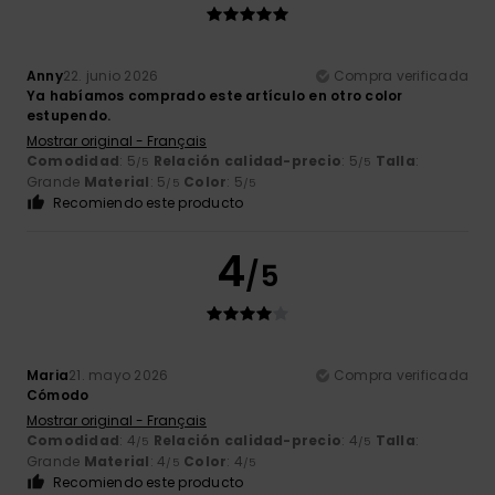
Anny
22. junio 2026
Compra verificada
Ya habíamos comprado este artículo en otro color
estupendo.
Mostrar original - Français
Comodidad
: 5
Relación calidad-precio
: 5
Talla
:
/5
/5
Grande
Material
: 5
Color
: 5
/5
/5
Recomiendo este producto
4
/5
Maria
21. mayo 2026
Compra verificada
Cómodo
Mostrar original - Français
Comodidad
: 4
Relación calidad-precio
: 4
Talla
:
/5
/5
Grande
Material
: 4
Color
: 4
/5
/5
Recomiendo este producto