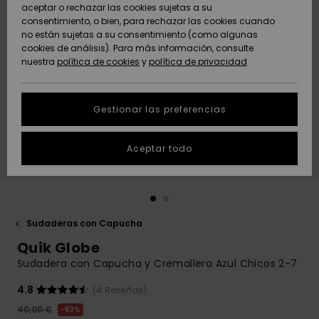
Freedom
aceptar o rechazar las cookies sujetas a su
consentimiento, o bien, para rechazar las cookies cuando
Comunidad
AYUDA &
no están sujetas a su consentimiento (como algunas
Protección de
Novedades
Novedades
CONTACTO
cookies de análisis). Para más información, consulte
datos
nuestra
política de cookies
y
política de privacidad
personales
SOSTENIBILIDAD
Destacados
Destacados
Guía de tallas
Gestionar las preferencias
TIENDAS
Inicia una
Aceptar todo
QUIKSILVER APP
conversación
para obtener
la respuesta
LISTA DE
más rápida a
FAVORITOS
tu pregunta.
Sudaderas con Capucha
Iniciar una
Quik Globe
conversación
Sudadera con Capucha y Cremallera Azul Chicos 2-7
Encuentra
respuestas a
4.8
(4 Reseñas)
las preguntas
40,00 €
63%
más