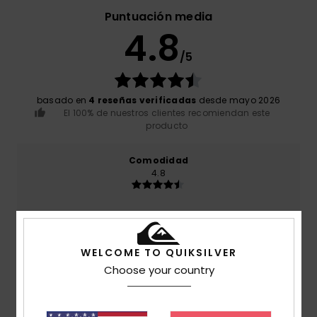
Puntuación media
4.8
/5
basado en
4 reseñas verificadas
desde mayo 2026
El 100% de nuestros clientes recomiendan este
producto
Comodidad
4.8
Relación calidad-precio
4.8
WELCOME TO QUIKSILVER
Choose your country
Talla
Material
4.8
Demasiado pequeño
Demasiado grande