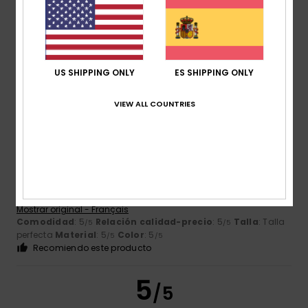
Color
4.8
US SHIPPING ONLY
ES SHIPPING ONLY
5
/5
VIEW ALL COUNTRIES
Marie Pierre
11. julio 2026
Compra verificada
Tiene un buen corte. Parece cómodo y abrigado para la
próxima vuelta al cole.
Mostrar original - Français
Comodidad
: 5
Relación calidad-precio
: 5
Talla
: Talla
/5
/5
perfecta
Material
: 5
Color
: 5
/5
/5
Recomiendo este producto
5
/5