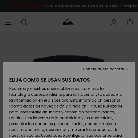
Pasar
a
DOBLE PROMO
-25% adicionales en todo el outlet
Compra
la
información
del
producto
Accede a tu
HOMBRE
Ropa
Ropa
Shop
Surf Shop
Tienda
Outlet
pedido
Hombre
Snow
Hombre
Hombre
NIÑO
Envio
Accesorios
Accesorios
Novedades
Continuar sin aceptar
Surf Shop
Outlet
MUJER
Niño
Tienda
Niños
Devoluciones
ELIJA CÓMO SE USAN SUS DATOS
Snow Niños
Zapatos y
Zapatos y
Destacados
Nosotros y nuestros socios utilizamos cookies o la
chanclas
chanclas
SURF
tecnología correspondiente para almacenar y/o acceder a
Pago
Highlights
Outlet
la información en el dispositivo. Esta información personal
Tienda
Mujer
(como datos de navegación y dirección IP) puede utilizarse
Snow
SNOW
Snow Mujer
Tarjeta de
para: presentarle anuncios y contenido personalizados,
Surf
Surf
regalo
medir el rendimiento de la publicidad y los contenidos,
Comunidad
presentar las anuncios personalizados, conocer mejor a
DOBLE
nuestra audiencia, desarrollar y mejorar los productos de
Destacados
PROMO
Quiksilver
Snow
Snow
nuestros socios. Usted puede configurar sus opciones para