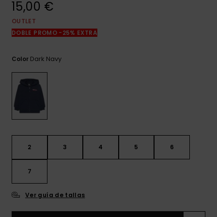
15,00 €
frecuentes y
accede a
nuestro
OUTLET
formulario de
DOBLE PROMO -25% EXTRA
contacto.
Consultar
Dark Navy
Color
las FAQ
2
3
4
5
6
7
Ver guía de tallas