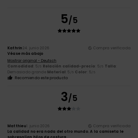
5
/5
Kathrin
24. junio 2026
Compra verificada
Véase más abajo
Mostrar original - Deutsch
Comodidad
: 5
Relación calidad-precio
: 5
Talla
:
/5
/5
Demasiado grande
Material
: 5
Color
: 5
/5
/5
Recomiendo este producto
3
/5
Matthieu
1. junio 2026
Compra verificada
La calidad no era nada del otro mundo. A la camiseta le
sobresalían hilos de costura.