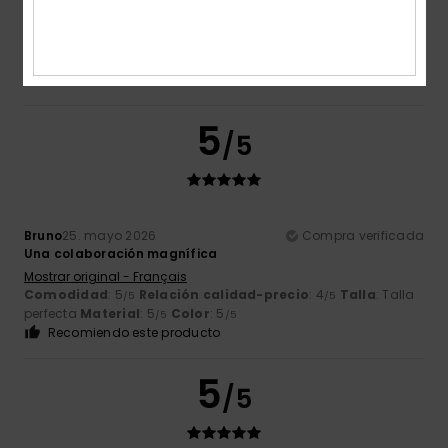
Anne-Sophie
28. mayo 2026
Compra verificada
Muy satisfecha
Mostrar original - Français
Comodidad
: 5
Relación calidad-precio
: 4
Talla
: Talla
/5
/5
perfecta
Material
: 5
Color
: 4
/5
/5
5
/5
Bruno
25. mayo 2026
Compra verificada
Una colaboración magnífica
Mostrar original - Français
Comodidad
: 5
Relación calidad-precio
: 4
Talla
: Talla
/5
/5
perfecta
Material
: 5
Color
: 5
/5
/5
Recomiendo este producto
5
/5