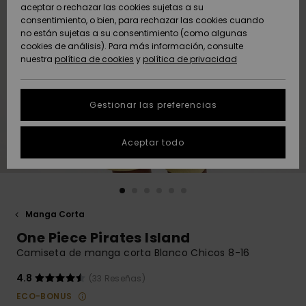
Freedom
aceptar o rechazar las cookies sujetas a su
consentimiento, o bien, para rechazar las cookies cuando
Comunidad
AYUDA &
no están sujetas a su consentimiento (como algunas
Protección de
Novedades
Novedades
CONTACTO
cookies de análisis). Para más información, consulte
datos
nuestra
política de cookies
y
política de privacidad
personales
SOSTENIBILIDAD
Destacados
Destacados
Guía de tallas
Gestionar las preferencias
TIENDAS
Inicia una
Aceptar todo
QUIKSILVER APP
conversación
para obtener
la respuesta
LISTA DE
más rápida a
FAVORITOS
tu pregunta.
Manga Corta
Iniciar una
One Piece Pirates Island
conversación
Camiseta de manga corta Blanco Chicos 8-16
Encuentra
respuestas a
4.8
(33 Reseñas)
las preguntas
ECO-BONUS
más