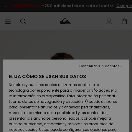
Pasar
a
DOBLE PROMO
-25% adicionales en todo el outlet
Compra
la
información
del
producto
Accede a tu
HOMBRE
Ropa
Ropa
Shop
Surf Shop
Tienda
Outlet
pedido
Hombre
Snow
Hombre
Hombre
NIÑO
Envio
Accesorios
Accesorios
Novedades
Continuar sin aceptar
Surf Shop
Outlet
MUJER
Niño
Tienda
Niños
Devoluciones
ELIJA CÓMO SE USAN SUS DATOS
Snow Niños
Zapatos y
Zapatos y
Destacados
Nosotros y nuestros socios utilizamos cookies o la
chanclas
chanclas
SURF
tecnología correspondiente para almacenar y/o acceder a
Pago
Highlights
Outlet
la información en el dispositivo. Esta información personal
Tienda
Mujer
(como datos de navegación y dirección IP) puede utilizarse
Snow
SNOW
Snow Mujer
Tarjeta de
para: presentarle anuncios y contenido personalizados,
Surf
Surf
regalo
medir el rendimiento de la publicidad y los contenidos,
Comunidad
presentar las anuncios personalizados, conocer mejor a
DOBLE
nuestra audiencia, desarrollar y mejorar los productos de
Destacados
PROMO
Quiksilver
Snow
Snow
nuestros socios. Usted puede configurar sus opciones para