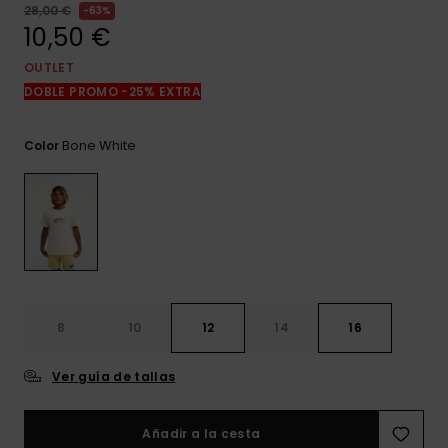
frecuentes y
28,00 €
63%
accede a
10,50 €
nuestro
formulario de
OUTLET
contacto.
DOBLE PROMO -25% EXTRA
Consultar
las FAQ
Bone White
Color
8
10
12
14
16
Ver guía de tallas
Añadir a la cesta