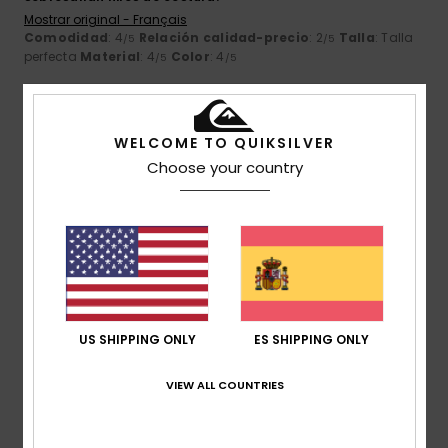
Mostrar original - Français
Comodidad
: 4
Relación calidad-precio
: 2
Talla
: Talla
/5
/5
perfecta
Material
: 4
Color
: 4
/5
/5
2
/5
WELCOME TO QUIKSILVER
Choose your country
John
31. mayo 2026
Compra verificada
La talla era demasiado pequeña.
Mostrar original - English
Comodidad
: 1
Relación calidad-precio
: 5
Talla
:
/5
/5
Demasiado pequeño
Material
: 4
Color
: 4
/5
/5
5
US SHIPPING ONLY
ES SHIPPING ONLY
/5
VIEW ALL COUNTRIES