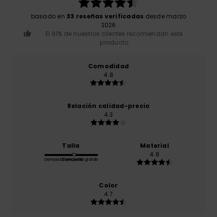
basado en
33 reseñas verificadas
desde marzo
2026
El 61% de nuestros clientes recomiendan este
producto
Comodidad
4.8
Relación calidad-precio
4.3
Talla
Material
4.8
Demasiado pequeño
Demasiado grande
Color
4.7