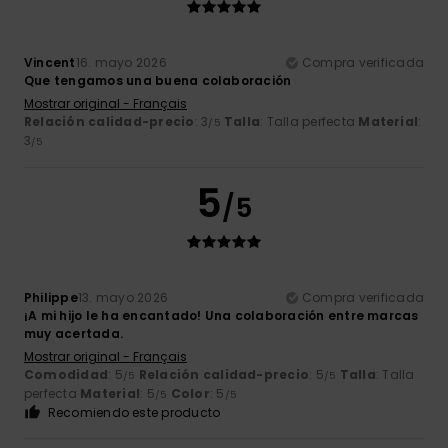
Vincent
16. mayo 2026
Compra verificada
Que tengamos una buena colaboración
Mostrar original - Français
Relación calidad-precio
: 3
Talla
: Talla perfecta
Material
:
/5
3
/5
5
/5
Philippe
13. mayo 2026
Compra verificada
¡A mi hijo le ha encantado! Una colaboración entre marcas
muy acertada.
Mostrar original - Français
Comodidad
: 5
Relación calidad-precio
: 5
Talla
: Talla
/5
/5
perfecta
Material
: 5
Color
: 5
/5
/5
Recomiendo este producto