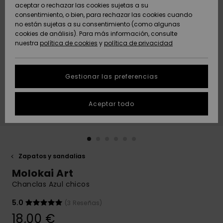
Freedom
aceptar o rechazar las cookies sujetas a su
consentimiento, o bien, para rechazar las cookies cuando
Comunidad
AYUDA &
no están sujetas a su consentimiento (como algunas
Protección de
Novedades
Novedades
CONTACTO
cookies de análisis). Para más información, consulte
datos
nuestra
política de cookies
y
política de privacidad
personales
SOSTENIBILIDAD
Destacados
Destacados
Guía de tallas
Gestionar las preferencias
TIENDAS
Inicia una
Aceptar todo
QUIKSILVER APP
conversación
para obtener
la respuesta
LISTA DE
más rápida a
FAVORITOS
tu pregunta.
Zapatos y sandalias
Iniciar una
Molokai Art
conversación
Chanclas Azul chicos
Encuentra
respuestas a
5.0
(3 Reseñas)
las preguntas
18,00 €
más