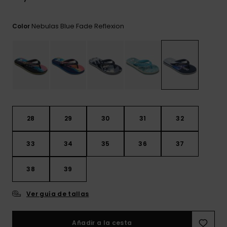
frecuentes y
accede a
nuestro
Nebulas Blue Fade Reflexion
Color
formulario de
contacto.
Consultar
las FAQ
28
29
30
31
32
33
34
35
36
37
38
39
Ver guía de tallas
Añadir a la cesta