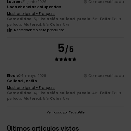
Laurent
21. junio 2026
Compra verificada
Unas chanclas estupendas
Mostrar original - Français
Comodidad
: 5
Relación calidad-precio
: 5
Talla
: Talla
/5
/5
perfecta
Material
: 5
Color
: 5
/5
/5
Recomiendo este producto
5
/5
Elodie
24. mayo 2026
Compra verificada
Calidad , estilo
Mostrar original - Français
Comodidad
: 4
Relación calidad-precio
: 4
Talla
: Talla
/5
/5
perfecta
Material
: 5
Color
: 5
/5
/5
Verificado por
TrustVille
Últimos artículos vistos