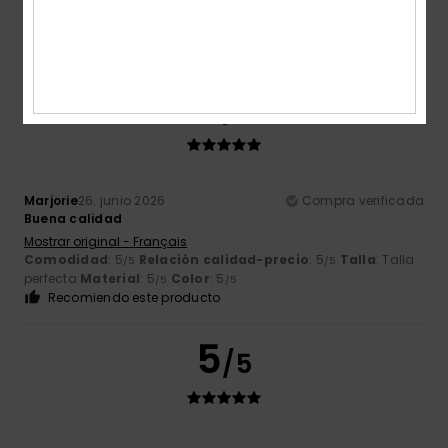
5
/5
Marjorie
26. junio 2026
Compra verificada
Buena calidad
Mostrar original - Français
Comodidad
: 5
Relación calidad-precio
: 5
Talla
: Talla
/5
/5
perfecta
Material
: 5
Color
: 5
/5
/5
Recomiendo este producto
5
/5