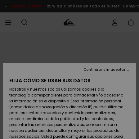
Pasar
a
DOBLE PROMO
-25% adicionales en todo el outlet
Compra
la
información
del
producto
Accede a tu
HOMBRE
Ropa
Ropa
Shop
Surf Shop
Tienda
Outlet
pedido
Hombre
Snow
Hombre
Hombre
NIÑO
Envio
Accesorios
Accesorios
Novedades
Continuar sin aceptar
Surf Shop
Outlet
MUJER
Niño
Tienda
Niños
Devoluciones
ELIJA CÓMO SE USAN SUS DATOS
Snow Niños
Zapatos y
Zapatos y
Destacados
Nosotros y nuestros socios utilizamos cookies o la
chanclas
chanclas
SURF
tecnología correspondiente para almacenar y/o acceder a
Pago
Highlights
Outlet
la información en el dispositivo. Esta información personal
Tienda
Mujer
(como datos de navegación y dirección IP) puede utilizarse
Snow
SNOW
Snow Mujer
Tarjeta de
para: presentarle anuncios y contenido personalizados,
Surf
Surf
regalo
medir el rendimiento de la publicidad y los contenidos,
Comunidad
presentar las anuncios personalizados, conocer mejor a
DOBLE
nuestra audiencia, desarrollar y mejorar los productos de
Destacados
PROMO
Quiksilver
Snow
Snow
nuestros socios. Usted puede configurar sus opciones para