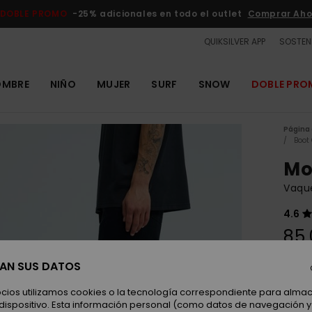
DOBLE PROMO
-25% adicionales en todo el outlet
Comprar Aho
QUIKSILVER APP
SOSTENI
OMBRE
NIÑO
MUJER
SURF
SNOW
DOBLE PR
Página 
Boot
Mo
Vaqu
4.6
85,
SAN SUS DATOS
Color
ocios utilizamos cookies o la tecnología correspondiente para alm
 dispositivo. Esta información personal (como datos de navegación y 