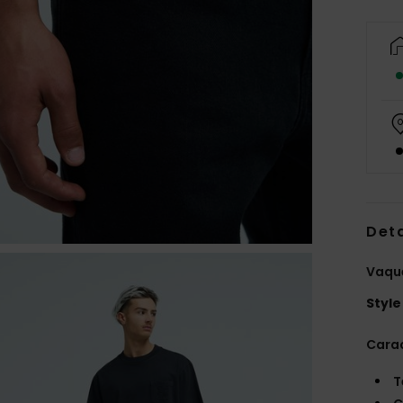
Deta
Vaqu
Style
Carac
T