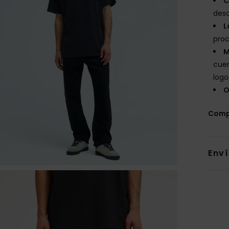
C
desd
L
proc
M
cuer
logo
O
Comp
Env