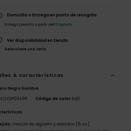
Domicilio o Entrega en punto de recogida
Entrega prevista a partir del
10 agosto
Ver disponibilidad en tienda
Seleccione una talla
lles & características
ero Negro hombre
EQYDP03496
Código de color
kvj0
terísticas
ejido:
mezcla de algodón y elastano [15 oz.]