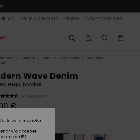
ra
BILIDAD
AYUDA & CONTACTO
TIENDAS
TARJETA DE REGALO
OMO
de inicio
Hombre
Ropa
Pantalones
Vaqueros
 Cut
dern Wave Denim
ero Negro hombre
(86 Reseñas)
00 €
Continuar sin aceptar
Black
acenar y/o acceder
dirección IP)