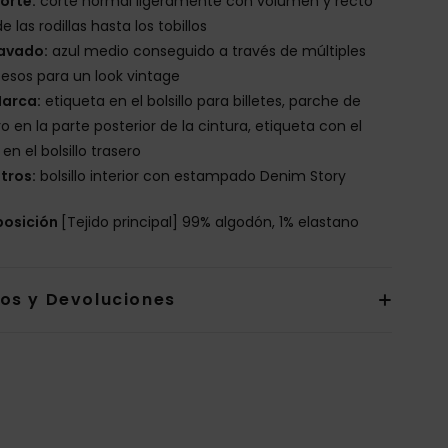
orte:
corte normal ligeramente con volumen y recto
e las rodillas hasta los tobillos
avado:
azul medio conseguido a través de múltiples
esos para un look vintage
arca:
etiqueta en el bolsillo para billetes, parche de
o en la parte posterior de la cintura, etiqueta con el
 en el bolsillo trasero
tros:
bolsillo interior con estampado Denim Story
osición
[Tejido principal] 99% algodón, 1% elastano
íos y Devoluciones