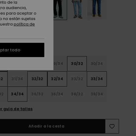
nto de la
tra audiencia,
nes para aceptar o
o no están sujetas
nuestra
política de
ptar todo
32
28/34
29/32
29/34
30/32
30/34
32
31/34
32/32
32/34
33/32
33/34
32
34/34
36/32
36/34
38/32
38/34
r guía de tallas
Añadir a la cesta