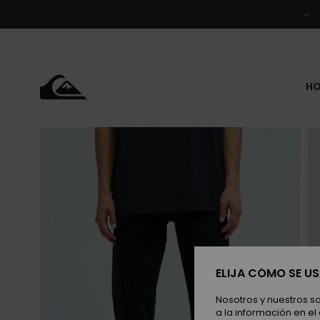
Pasar
a
la
información
del
producto
H
ELIJA CÓMO SE U
Nosotros y nuestros s
a la información en el