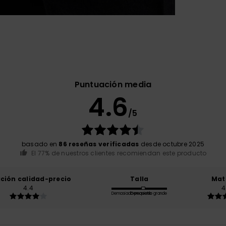
Puntuación media
4.6
/5
basado en
86 reseñas verificadas
desde octubre 2025
El 77% de nuestros clientes recomiendan este producto
ación calidad-precio
Talla
Mat
4.4
4
Demasiado pequeño
Demasiado grande