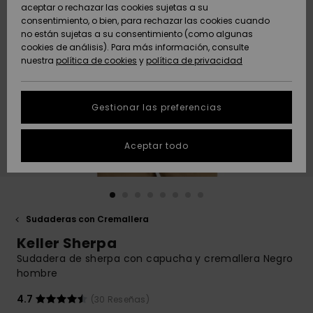
Freedom
aceptar o rechazar las cookies sujetas a su
consentimiento, o bien, para rechazar las cookies cuando
Comunidad
AYUDA &
no están sujetas a su consentimiento (como algunas
Protección de
Novedades
Novedades
CONTACTO
cookies de análisis). Para más información, consulte
datos
nuestra
política de cookies
y
política de privacidad
personales
SOSTENIBILIDAD
Destacados
Destacados
Guía de tallas
Gestionar las preferencias
TIENDAS
Inicia una
Aceptar todo
QUIKSILVER APP
conversación
para obtener
la respuesta
LISTA DE
más rápida a
FAVORITOS
tu pregunta.
Sudaderas con Cremallera
Iniciar una
Keller Sherpa
conversación
Sudadera de sherpa con capucha y cremallera Negro
Encuentra
hombre
respuestas a
las preguntas
4.7
(30 Reseñas)
más