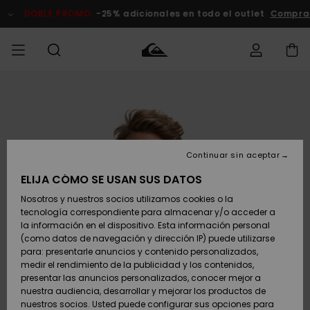
Pasar
a
DOBLE PROMO
-25% adicionales en todo el outlet
Compra
la
información
del
producto
Accede a tu
HOMBRE
Ropa
Ropa
Shop
Surf Shop
Tienda
Outlet
pedido
Hombre
Snow
Hombre
Hombre
NIÑO
Envio
Accesorios
Accesorios
Novedades
Continuar sin aceptar
Surf Shop
Outlet
MUJER
Niño
Tienda
Niños
Devoluciones
ELIJA CÓMO SE USAN SUS DATOS
Snow Niños
Zapatos y
Zapatos y
Destacados
Nosotros y nuestros socios utilizamos cookies o la
chanclas
chanclas
SURF
tecnología correspondiente para almacenar y/o acceder a
Pago
Highlights
Outlet
la información en el dispositivo. Esta información personal
Tienda
Mujer
(como datos de navegación y dirección IP) puede utilizarse
Snow
SNOW
Snow Mujer
Tarjeta de
para: presentarle anuncios y contenido personalizados,
Surf
Surf
regalo
medir el rendimiento de la publicidad y los contenidos,
Comunidad
presentar las anuncios personalizados, conocer mejor a
DOBLE
nuestra audiencia, desarrollar y mejorar los productos de
Destacados
PROMO
Quiksilver
Snow
Snow
nuestros socios. Usted puede configurar sus opciones para