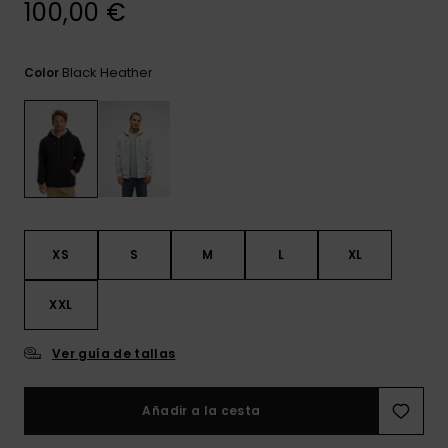
100,00 €
frecuentes y
accede a
nuestro
formulario de
Black Heather
Color
contacto.
Consultar
las FAQ
XS
S
M
L
XL
XXL
Ver guía de tallas
Añadir a la cesta