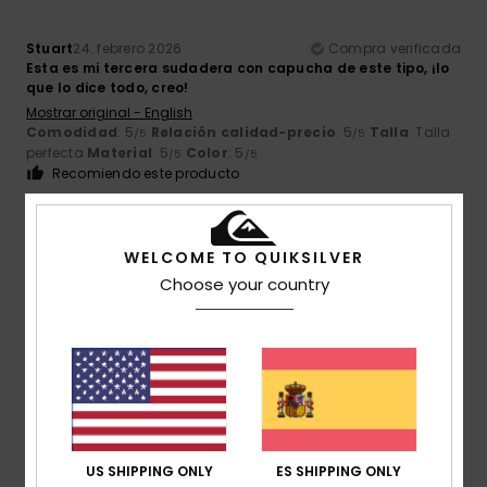
Stuart
24. febrero 2026
Compra verificada
Esta es mi tercera sudadera con capucha de este tipo, ¡lo
que lo dice todo, creo!
Mostrar original - English
Comodidad
: 5
Relación calidad-precio
: 5
Talla
: Talla
/5
/5
perfecta
Material
: 5
Color
: 5
/5
/5
Recomiendo este producto
5
/5
WELCOME TO QUIKSILVER
Choose your country
Adrien
17. febrero 2026
Compra verificada
De buena calidad. Muy grueso y cómodo. Lo compré en
rebajas, buena relación calidad-precio.
Mostrar original - Français
Comodidad
: 5
Relación calidad-precio
: 4
Talla
:
/5
/5
Grande
Material
: 4
Color
: 3
/5
/5
US SHIPPING ONLY
ES SHIPPING ONLY