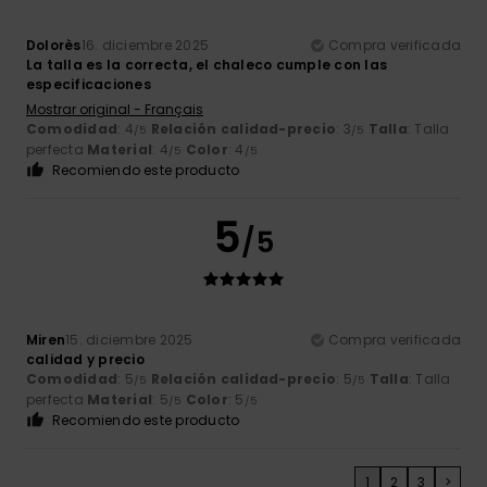
Dolorès
16. diciembre 2025
Compra verificada
La talla es la correcta, el chaleco cumple con las
especificaciones
Mostrar original - Français
Comodidad
: 4
Relación calidad-precio
: 3
Talla
: Talla
/5
/5
perfecta
Material
: 4
Color
: 4
/5
/5
Recomiendo este producto
5
/5
Miren
15. diciembre 2025
Compra verificada
calidad y precio
Comodidad
: 5
Relación calidad-precio
: 5
Talla
: Talla
/5
/5
perfecta
Material
: 5
Color
: 5
/5
/5
Recomiendo este producto
1
2
3
>