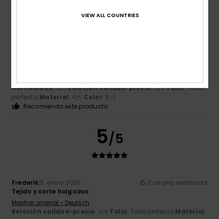
5
/5
VIEW ALL COUNTRIES
Jean
14. febrero 2026
Compra verificada
De acuerdo con el anuncio de venta
Mostrar original - Français
Comodidad
: 5
Relación calidad-precio
: 5
Talla
: Talla
/5
/5
perfecta
Material
: 4
Color
: 5
/5
/5
Recomiendo este producto
5
/5
Frederik
21. enero 2026
Compra verificada
Tejido y corte holgados
Mostrar original - Deutsch
Relación calidad-precio
: 3
Talla
: Talla perfecta
Material
:
/5