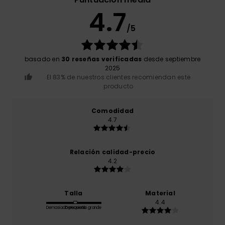
4.7
/5
basado en
30 reseñas verificadas
desde septiembre
2025
El 83% de nuestros clientes recomiendan este
producto
Comodidad
4.7
Relación calidad-precio
4.2
Talla
Material
4.4
Demasiado pequeño
Demasiado grande