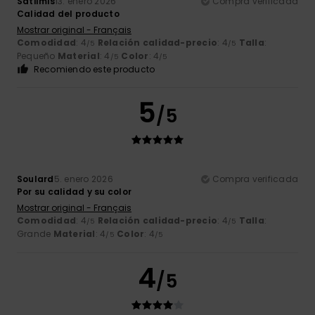
Satilmis
13. enero 2026
Compra verificada
Calidad del producto
Mostrar original - Français
Comodidad
: 4
Relación calidad-precio
: 4
Talla
:
/5
/5
Pequeño
Material
: 4
Color
: 4
/5
/5
Recomiendo este producto
5
/5
Soulard
5. enero 2026
Compra verificada
Por su calidad y su color
Mostrar original - Français
Comodidad
: 4
Relación calidad-precio
: 4
Talla
:
/5
/5
Grande
Material
: 4
Color
: 4
/5
/5
4
/5