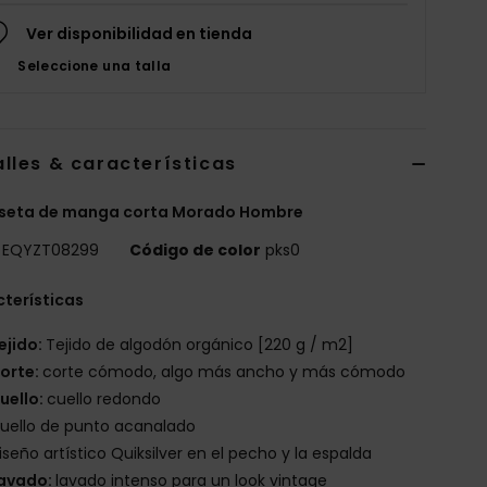
Ver disponibilidad en tienda
Seleccione una talla
lles & características
seta de manga corta Morado Hombre
EQYZT08299
Código de color
pks0
terísticas
ejido:
Tejido de algodón orgánico [220 g / m2]
orte:
corte cómodo, algo más ancho y más cómodo
uello:
cuello redondo
uello de punto acanalado
iseño artístico Quiksilver en el pecho y la espalda
avado:
lavado intenso para un look vintage