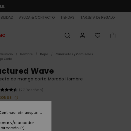
ra
BILIDAD
AYUDA & CONTACTO
TIENDAS
TARJETA DE REGALO
OMO
de inicio
Hombre
Ropa
Camisetas y Camisolas
a Corta
actured Wave
seta de manga corta Morado Hombre
(27 Reseñas)
BONUS
 €
63%
00 €
Continuar sin aceptar
ET
acenar y/o acceder
dirección IP)
 PROMO -25% EXTRA