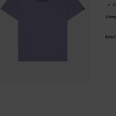
P
Comp
Env