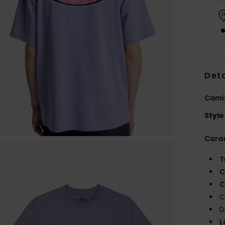
Deta
Cami
Style
Carac
T
C
C
C
D
L