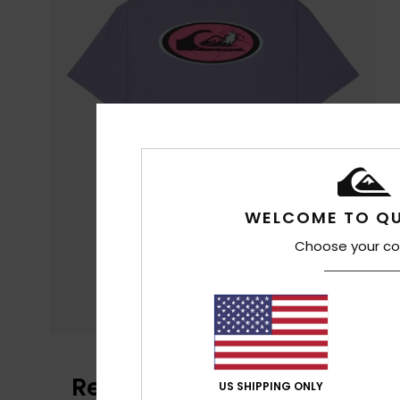
WELCOME TO QU
Choose your co
Reseñas de los clientes
US SHIPPING ONLY