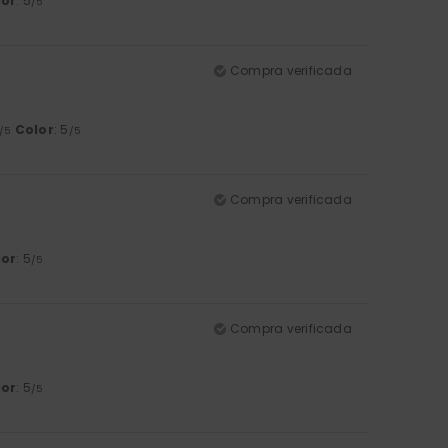
lor
: 5
/5
Compra verificada
Color
: 5
/5
/5
Compra verificada
lor
: 5
/5
Compra verificada
lor
: 5
/5