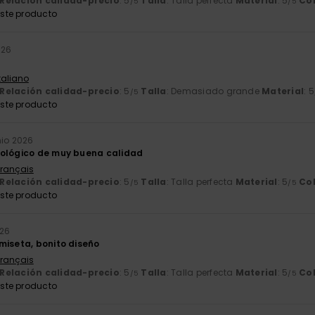
Relación calidad-precio
: 5
Talla
: Talla perfecta
Material
: 5
Co
/5
/5
ste producto
026
Italiano
Relación calidad-precio
: 5
Talla
: Demasiado grande
Material
: 5
/5
ste producto
nio 2026
cológico de muy buena calidad
Français
Relación calidad-precio
: 5
Talla
: Talla perfecta
Material
: 5
Co
/5
/5
ste producto
026
miseta, bonito diseño
Français
Relación calidad-precio
: 5
Talla
: Talla perfecta
Material
: 5
Co
/5
/5
ste producto