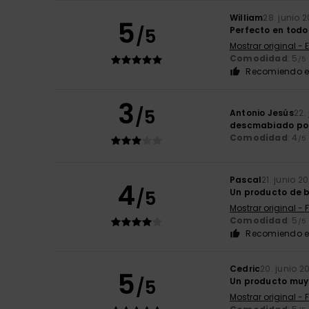
William
28. junio 
5
/5
Perfecto en todo
Mostrar original - 
Comodidad
: 5
/5
Recomiendo e
3
/5
Antonio Jesús
22.
descmabiado po
Comodidad
: 4
/5
Pascal
21. junio 2
4
/5
Un producto de 
Mostrar original - 
Comodidad
: 5
/5
Recomiendo e
Cedric
20. junio 2
5
/5
Un producto muy
Mostrar original - 