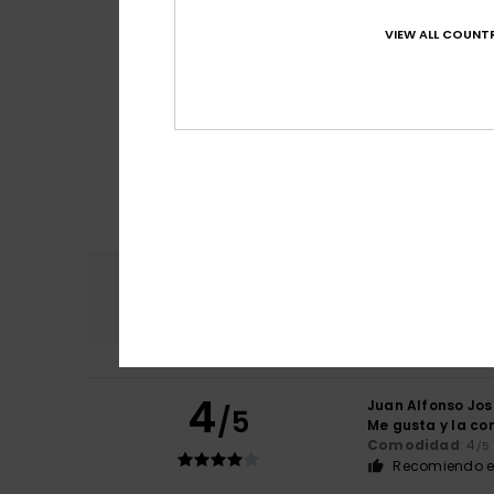
VIEW ALL COUNTR
Comodidad
Rel
4.7
4
Juan Alfonso Jos
/5
Me gusta y la con
Comodidad
: 4
/5
Recomiendo e