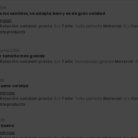
2026
s los sentidos, se adapta bien y es de gran calidad
English
Relación calidad-precio
: 5
Talla
: Talla perfecta
Material
: 5
Co
/5
/5
ste producto
 junio 2026
r tamaño mas grande
Relación calidad-precio
: 4
Talla
: Demasiado grande
Material
: 4
/5
026
buena calidad.
Français
Relación calidad-precio
: 5
Talla
: Talla perfecta
Material
: 4
Co
/5
/5
ste producto
026
 bueno
Français