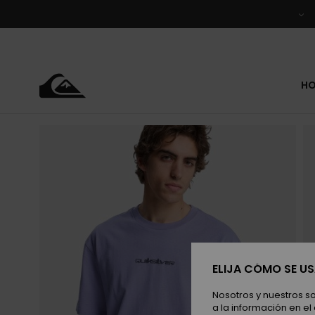
Pasar
a
la
información
del
producto
H
ELIJA CÓMO SE U
Nosotros y nuestros s
a la información en el