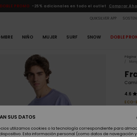
DOBLE PROMO
-25% adicionales en todo el outlet
Comprar Aho
QUIKSILVER APP
SOSTENI
OMBRE
NIÑO
MUJER
SURF
SNOW
DOBLE PR
Página 
Mang
Fr
Cami
4.6
ECO-
40,00
15,
SAN SUS DATOS
OUTL
ocios utilizamos cookies o la tecnología correspondiente para alm
 dispositivo. Esta información personal (como datos de navegación y 
DOBLE