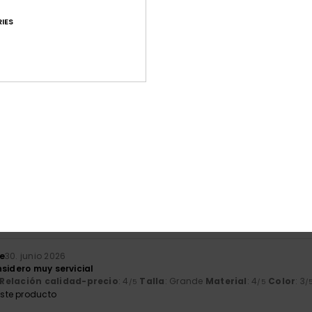
IES
Puntuación media
4.6
/5
basado en
27 reseñas verificadas
desde enero 2026
El 78% de nuestros clientes recomiendan este producto
ación calidad-precio
Talla
Mat
4.7
4
Demasiado pequeño
Demasiado grande
e
30. junio 2026
sidero muy servicial
Relación calidad-precio
: 4
Talla
: Grande
Material
: 4
Color
: 3
/5
/5
/
ste producto