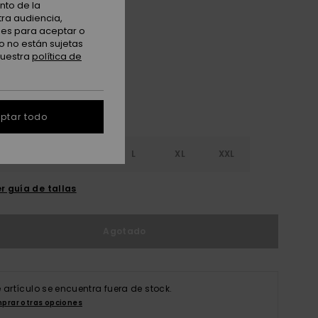
nto de la
tra audiencia,
nes para aceptar o
Daybreak
o no están sujetas
nuestra
política de
ptar todo
S
S
M
L
XL
XXL
r guía de tallas
Agotado
e artículo se encuentra fuera de stock.
prar otras opciones