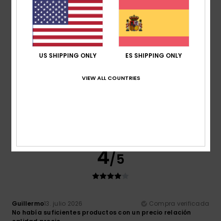
perfecta
Material
: 5
Color
: 5
/5
/5
Recomiendo este producto
4
/5
US SHIPPING ONLY
ES SHIPPING ONLY
VIEW ALL COUNTRIES
Eva
15. julio 2026
Compra verificada
............
Comodidad
: 4
Relación calidad-precio
: 4
Talla
:
/5
/5
Grande
Material
: 4
Color
: 4
/5
/5
Recomiendo este producto
4
/5
Guillermo
13. julio 2026
Compra verificada
No había suficientes productos con un precio relación