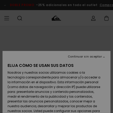
Pasar
a
DOBLE PROMO
-25% adicionales en todo el outlet
Compra
la
información
del
producto
Accede a tu
HOMBRE
Ropa
Ropa
Shop
Surf Shop
Tienda
Outlet
pedido
Hombre
Snow
Hombre
Hombre
NIÑO
Envio
Accesorios
Accesorios
Novedades
Continuar sin aceptar
Surf Shop
Outlet
MUJER
Niño
Tienda
Niños
Devoluciones
ELIJA CÓMO SE USAN SUS DATOS
Snow Niños
Zapatos y
Zapatos y
Destacados
Nosotros y nuestros socios utilizamos cookies o la
chanclas
chanclas
SURF
tecnología correspondiente para almacenar y/o acceder a
Pago
Highlights
Outlet
la información en el dispositivo. Esta información personal
Tienda
Mujer
(como datos de navegación y dirección IP) puede utilizarse
Snow
SNOW
Snow Mujer
Tarjeta de
para: presentarle anuncios y contenido personalizados,
Surf
Surf
regalo
medir el rendimiento de la publicidad y los contenidos,
Comunidad
presentar las anuncios personalizados, conocer mejor a
DOBLE
nuestra audiencia, desarrollar y mejorar los productos de
Destacados
PROMO
Quiksilver
Snow
Snow
nuestros socios. Usted puede configurar sus opciones para