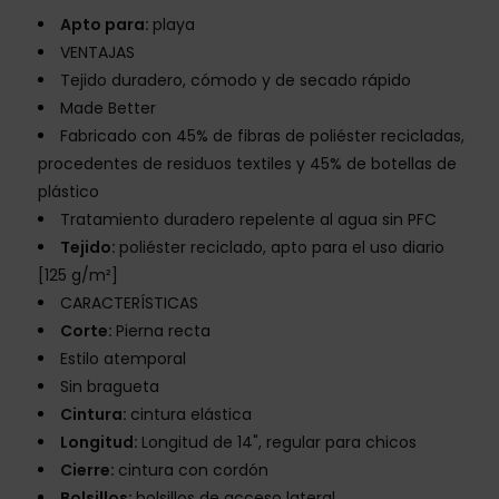
Apto para:
playa
VENTAJAS
Tejido duradero, cómodo y de secado rápido
Made Better
Fabricado con 45% de fibras de poliéster recicladas,
procedentes de residuos textiles y 45% de botellas de
plástico
Tratamiento duradero repelente al agua sin PFC
Tejido:
poliéster reciclado, apto para el uso diario
[125 g/m²]
CARACTERÍSTICAS
Corte:
Pierna recta
Estilo atemporal
Sin bragueta
Cintura:
cintura elástica
Longitud:
Longitud de 14", regular para chicos
Cierre:
cintura con cordón
Bolsillos:
bolsillos de acceso lateral