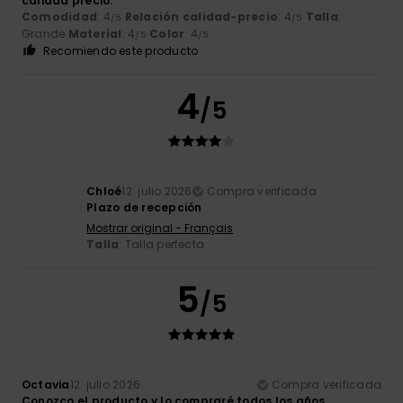
calidad precio.
Comodidad
: 4
Relación calidad-precio
: 4
Talla
:
/5
/5
Grande
Material
: 4
Color
: 4
/5
/5
Recomiendo este producto
4
/5
Chloé
12. julio 2026
Compra verificada
Plazo de recepción
Mostrar original - Français
Talla
: Talla perfecta
5
/5
Octavia
12. julio 2026
Compra verificada
Conozco el producto y lo compraré todos los años