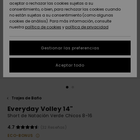
Freedom
aceptar o rechazar las cookies sujetas a su
consentimiento, o bien, para rechazar las cookies cuando
Comunidad
AYUDA &
no están sujetas a su consentimiento (como algunas
Protección de
Novedades
Novedades
CONTACTO
cookies de análisis). Para más información, consulte
datos
nuestra
política de cookies
y
política de privacidad
personales
SOSTENIBILIDAD
Destacados
Destacados
Guía de tallas
Gestionar las preferencias
TIENDAS
Inicia una
Aceptar todo
QUIKSILVER APP
conversación
para obtener
la respuesta
LISTA DE
más rápida a
FAVORITOS
tu pregunta.
Trajes de Baño
Iniciar una
Everyday Volley 14"
conversación
Short de Natación Verde Chicos 8-16
Encuentra
respuestas a
4.7
(32 Reseñas)
las preguntas
ECO-BONUS
más