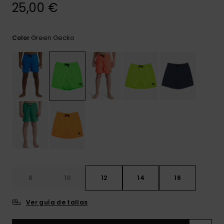
frecuentes y
25,00 €
accede a
nuestro
formulario de
Green Gecko
Color
contacto.
Consultar
las FAQ
8
10
12
14
16
Ver guía de tallas