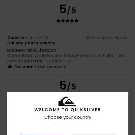
5
/5
Caroline
15. julio 2026
Compra verificada
Calidad y buen tamaño
Mostrar original - Français
Comodidad
: 5
Relación calidad-precio
: 5
Talla
: Talla
/5
/5
perfecta
Material
: 5
Color
: 5
/5
/5
Recomiendo este producto
5
/5
WELCOME TO QUIKSILVER
Tiago Miguel
15. julio 2026
Compra verificada
Choose your country
Me ha gustado mucho el producto
Mostrar original - Português
Comodidad
: 5
Relación calidad-precio
: 5
Talla
: Talla
/5
/5