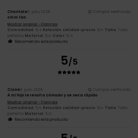
Chantale
9. julio 2026
Compra verificada
color liso
Mostrar original - Français
Comodidad
: 5
Relación calidad-precio
: 5
Talla
: Talla
/5
/5
perfecta
Material
: 5
Color
: 5
/5
/5
Recomiendo este producto
5
/5
Claire
9. julio 2026
Compra verificada
A mi hijo le resulta cómodo y se seca rápido
Mostrar original - Français
Comodidad
: 5
Relación calidad-precio
: 5
Talla
: Talla
/5
/5
perfecta
Material
: 5
/5
Recomiendo este producto