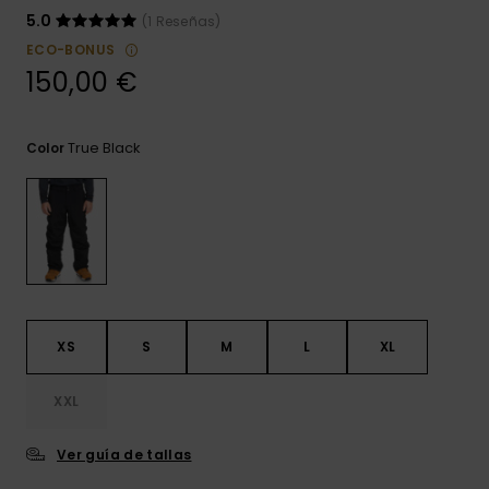
frecuentes y
5.0
(1 Reseñas)
accede a
nuestro
ECO-BONUS
formulario de
150,00 €
contacto.
Consultar
las FAQ
True Black
Color
XS
S
M
L
XL
XXL
Ver guía de tallas