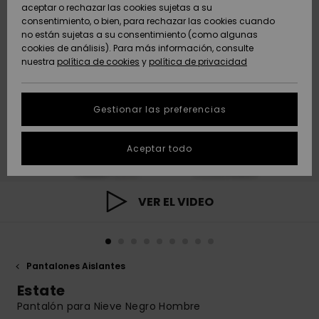
Freedom
aceptar o rechazar las cookies sujetas a su
consentimiento, o bien, para rechazar las cookies cuando
Comunidad
AYUDA &
no están sujetas a su consentimiento (como algunas
Protección de
Novedades
Novedades
CONTACTO
cookies de análisis). Para más información, consulte
datos
nuestra
política de cookies
y
política de privacidad
personales
SOSTENIBILIDAD
Destacados
Destacados
Guía de tallas
Gestionar las preferencias
TIENDAS
Inicia una
Aceptar todo
QUIKSILVER APP
conversación
para obtener
la respuesta
LISTA DE
más rápida a
VER EL VIDEO
FAVORITOS
tu pregunta.
Iniciar una
conversación
Pantalones Aislantes
Encuentra
respuestas a
Estate
las preguntas
Pantalón para Nieve Negro Hombre
más