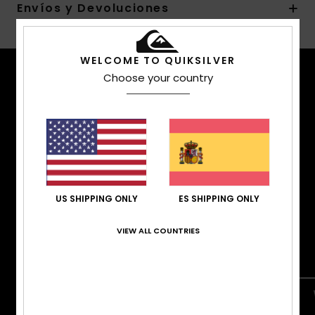
Envíos y Devoluciones
WELCOME TO QUIKSILVER
Choose your country
CARACTERÍSTICAS
TÉCNICAS
Mantente cómodo, seco y en calor. Tú decides si
realizar hazañas en powder o en el skatepark,
nosotros nos ocupamos del resto. Encuentra ropa
outerwear cálida, impermeable, con el ajuste y
rendimiento que necesitas.
US SHIPPING ONLY
ES SHIPPING ONLY
VIEW ALL COUNTRIES
CORTE