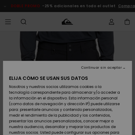
Pasar
a
DOBLE PROMO
-25% adicionales en todo el outlet
Compra
la
información
del
producto
Accede a tu
HOMBRE
Ropa
Ropa
Shop
Surf Shop
Tienda
Outlet
pedido
Hombre
Snow
Hombre
Hombre
NIÑO
Envio
Accesorios
Accesorios
Novedades
Continuar sin aceptar
Surf Shop
Outlet
MUJER
Niño
Tienda
Niños
Devoluciones
ELIJA CÓMO SE USAN SUS DATOS
Snow Niños
Zapatos y
Zapatos y
Destacados
Nosotros y nuestros socios utilizamos cookies o la
chanclas
chanclas
SURF
tecnología correspondiente para almacenar y/o acceder a
Pago
Highlights
Outlet
la información en el dispositivo. Esta información personal
Tienda
Mujer
(como datos de navegación y dirección IP) puede utilizarse
Snow
SNOW
Snow Mujer
Tarjeta de
para: presentarle anuncios y contenido personalizados,
Surf
Surf
regalo
medir el rendimiento de la publicidad y los contenidos,
Comunidad
presentar las anuncios personalizados, conocer mejor a
DOBLE
nuestra audiencia, desarrollar y mejorar los productos de
Destacados
PROMO
Quiksilver
Snow
Snow
nuestros socios. Usted puede configurar sus opciones para