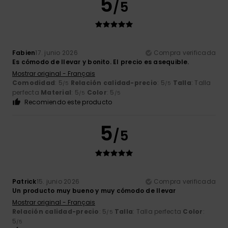
5
/5
Fabien
17. junio 2026
Compra verificada
Es cómodo de llevar y bonito. El precio es asequible.
Mostrar original - Français
Comodidad
: 5
Relación calidad-precio
: 5
Talla
: Talla
/5
/5
perfecta
Material
: 5
Color
: 5
/5
/5
Recomiendo este producto
5
/5
Patrick
15. junio 2026
Compra verificada
Un producto muy bueno y muy cómodo de llevar
Mostrar original - Français
Relación calidad-precio
: 5
Talla
: Talla perfecta
Color
:
/5
5
/5