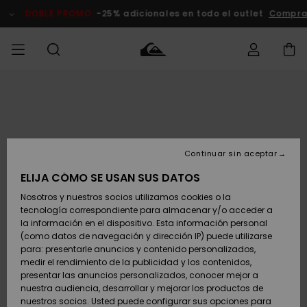
Pasar
a
DOBLE PROMO
-25% adicionales en todo el outlet
Compra
la
información
del
producto
Accede a tu
HOMBRE
Ropa
Ropa
Shop
Surf Shop
Tienda
Outlet
pedido
Hombre
Snow
Hombre
Hombre
NIÑO
Envio
Accesorios
Accesorios
Novedades
Continuar sin aceptar
Surf Shop
Outlet
MUJER
Niño
Tienda
Niños
Devoluciones
ELIJA CÓMO SE USAN SUS DATOS
Snow Niños
Zapatos y
Zapatos y
Destacados
Nosotros y nuestros socios utilizamos cookies o la
chanclas
chanclas
SURF
tecnología correspondiente para almacenar y/o acceder a
Pago
Highlights
Outlet
la información en el dispositivo. Esta información personal
Tienda
Mujer
(como datos de navegación y dirección IP) puede utilizarse
Snow
SNOW
Snow Mujer
Tarjeta de
para: presentarle anuncios y contenido personalizados,
Surf
Surf
regalo
medir el rendimiento de la publicidad y los contenidos,
Comunidad
presentar las anuncios personalizados, conocer mejor a
DOBLE
nuestra audiencia, desarrollar y mejorar los productos de
Destacados
PROMO
Quiksilver
Snow
Snow
nuestros socios. Usted puede configurar sus opciones para