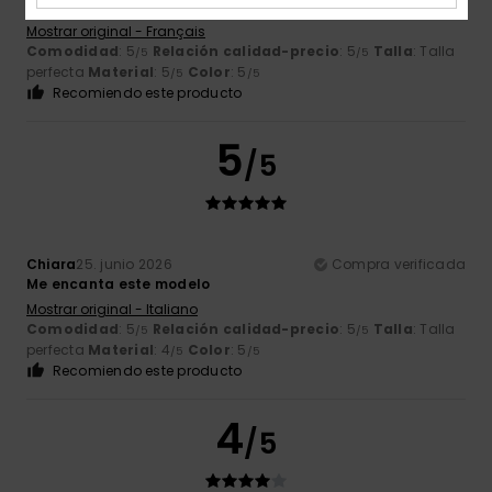
Estilo moderno y deportivo
Mostrar original - Français
Comodidad
: 5
Relación calidad-precio
: 5
Talla
: Talla
/5
/5
perfecta
Material
: 5
Color
: 5
/5
/5
Recomiendo este producto
5
/5
Chiara
25. junio 2026
Compra verificada
Me encanta este modelo
Mostrar original - Italiano
Comodidad
: 5
Relación calidad-precio
: 5
Talla
: Talla
/5
/5
perfecta
Material
: 4
Color
: 5
/5
/5
Recomiendo este producto
4
/5