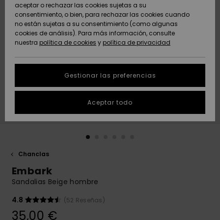
Freedom
aceptar o rechazar las cookies sujetas a su
consentimiento, o bien, para rechazar las cookies cuando
Comunidad
AYUDA &
no están sujetas a su consentimiento (como algunas
Protección de
Novedades
Novedades
CONTACTO
cookies de análisis). Para más información, consulte
datos
nuestra
política de cookies
y
política de privacidad
personales
SOSTENIBILIDAD
Destacados
Destacados
Guía de tallas
Gestionar las preferencias
TIENDAS
Inicia una
Aceptar todo
QUIKSILVER APP
conversación
para obtener
la respuesta
LISTA DE
más rápida a
FAVORITOS
tu pregunta.
Chanclas
Iniciar una
Embark
conversación
Sandalias Beige hombre
Encuentra
respuestas a
4.8
(52 Reseñas)
las preguntas
35,00 €
más