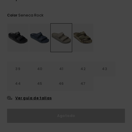
frecuentes y
accede a
nuestro
Seneca Rock
Color
formulario de
contacto.
Consultar
las FAQ
39
40
41
42
43
44
45
46
47
Ver guía de tallas
Agotado