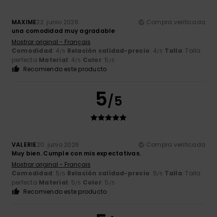
MAXIME
22. junio 2026
Compra verificada
una comodidad muy agradable
Mostrar original - Français
Comodidad
: 4
Relación calidad-precio
: 4
Talla
: Talla
/5
/5
perfecta
Material
: 4
Color
: 5
/5
/5
Recomiendo este producto
5
/5
VALERIE
20. junio 2026
Compra verificada
Muy bien. Cumple con mis expectativas.
Mostrar original - Français
Comodidad
: 5
Relación calidad-precio
: 5
Talla
: Talla
/5
/5
perfecta
Material
: 5
Color
: 5
/5
/5
Recomiendo este producto