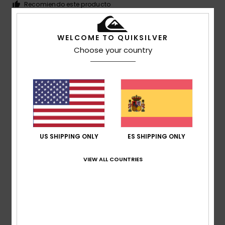
Recomiendo este producto
4
/5
WELCOME TO QUIKSILVER
Choose your country
Nicolas
8. julio 2026
Compra verificada
Son menos cómodas que las Rivi Slide, ¡pero están bien de
todos modos!
Mostrar original - Français
Comodidad
: 4
Relación calidad-precio
: 4
Talla
: Talla
/5
/5
perfecta
Material
: 4
Color
: 4
/5
/5
US SHIPPING ONLY
ES SHIPPING ONLY
Recomiendo este producto
VIEW ALL COUNTRIES
5
/5
Mohamed
5. julio 2026
Compra verificada