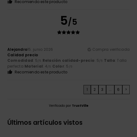
Recomiendo este producto
5
/5
Alejandro
15. junio 2026
Compra verificada
Calidad precio
Comodidad
: 5
Relación calidad-precio
: 5
Talla
: Talla
/5
/5
perfecta
Material
: 4
Color
: 5
/5
/5
Recomiendo este producto
1
2
3
...
6
>
Verificado por
TrustVille
Últimos artículos vistos