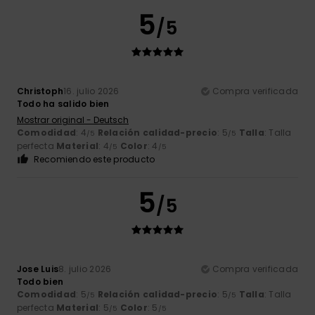
5
/5
Christoph
16. julio 2026
Compra verificada
Todo ha salido bien
Mostrar original - Deutsch
Comodidad
: 4
Relación calidad-precio
: 5
Talla
: Talla
/5
/5
perfecta
Material
: 4
Color
: 4
/5
/5
Recomiendo este producto
5
/5
Jose Luis
8. julio 2026
Compra verificada
Todo bien
Comodidad
: 5
Relación calidad-precio
: 5
Talla
: Talla
/5
/5
perfecta
Material
: 5
Color
: 5
/5
/5