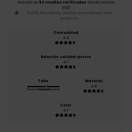
basado en
52 reseñas verificadas
desde octubre
2025
El 88% de nuestros clientes recomiendan este
producto
Comodidad
4.8
Relación calidad-precio
4.7
Talla
Material
4.8
Demasiado pequeño
Demasiado grande
Color
4.7