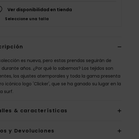
Ver disponibilidad en tienda
Seleccione una talla
cripción
a colección es nueva, pero estas prendas seguirán de
durante años. ¿Por qué lo sabemos? Los tejidos son
tentes, los ajustes atemporales y toda la gama presenta
ro icónico logo 'Clicker', que se ha ganado su lugar en la
a surf.
lles & características
íos y Devoluciones