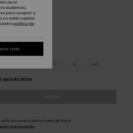
nto de la
tra audiencia,
nes para aceptar o
Salsa
o no están sujetas
nuestra
política de
ptar todo
S
S
M
L
XL
XXL
r guía de tallas
Agotado
e artículo se encuentra fuera de stock.
prar otras opciones