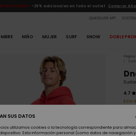
DOBLE PROMO
-25% adicionales en todo el outlet
Comprar Aho
QUIKSILVER APP
SOSTENI
OMBRE
NIÑO
MUJER
SURF
SNOW
DOBLE PR
Página 
Suda
Dn
Suda
4.7
ECO-
75,00
28,
SAN SUS DATOS
OUTL
ocios utilizamos cookies o la tecnología correspondiente para alm
 dispositivo. Esta información personal (como datos de navegación y 
DOBLE