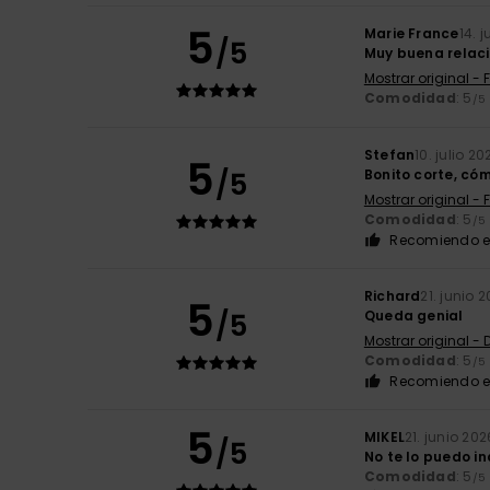
5
Marie France
14. 
/5
Muy buena relaci
Mostrar original - 
Comodidad
: 5
/5
Stefan
10. julio 20
5
/5
Bonito corte, có
Mostrar original - 
Comodidad
: 5
/5
Recomiendo e
Richard
21. junio 
5
/5
Queda genial
Mostrar original -
Comodidad
: 5
/5
Recomiendo e
5
MIKEL
21. junio 202
/5
No te lo puedo in
Comodidad
: 5
/5