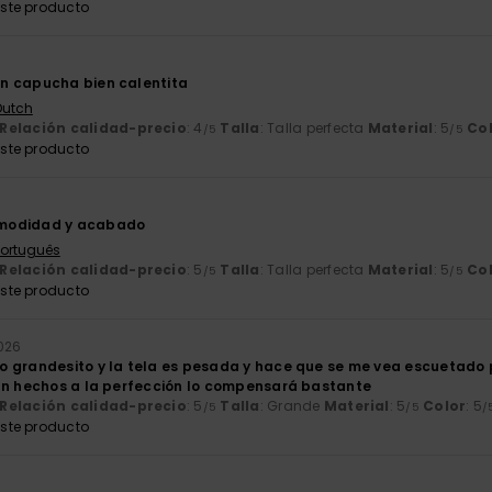
ste producto
6
n capucha bien calentita
Dutch
Relación calidad-precio
: 4
Talla
: Talla perfecta
Material
: 5
Co
/5
/5
ste producto
modidad y acabado
 Português
Relación calidad-precio
: 5
Talla
: Talla perfecta
Material
: 5
Co
/5
/5
ste producto
2026
 grandesito y la tela es pesada y hace que se me vea escuetado pe
án hechos a la perfección lo compensará bastante
Relación calidad-precio
: 5
Talla
: Grande
Material
: 5
Color
: 5
/5
/5
/
ste producto