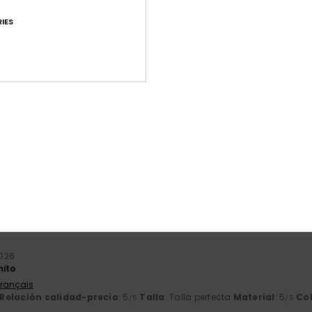
IES
Puntuación media
4.7
/5
basado en
43 reseñas verificadas
desde septiembre 2025
El 81% de nuestros clientes recomiendan este producto
ación calidad-precio
Talla
Mat
4.5
4
Demasiado pequeño
Demasiado grande
2026
nito
Français
Relación calidad-precio
: 5
Talla
: Talla perfecta
Material
: 5
Co
/5
/5