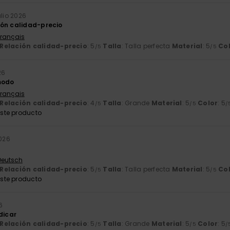
julio 2026
ón calidad-precio
Français
Relación calidad-precio
: 5
Talla
: Talla perfecta
Material
: 5
Co
/5
/5
26
modo
Français
Relación calidad-precio
: 4
Talla
: Grande
Material
: 5
Color
: 5
/5
/5
/
ste producto
2026
 Deutsch
Relación calidad-precio
: 5
Talla
: Talla perfecta
Material
: 5
Co
/5
/5
ste producto
6
dicar
Relación calidad-precio
: 5
Talla
: Grande
Material
: 5
Color
: 5
/5
/5
/