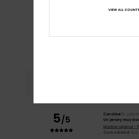
VIEW ALL COUNTR
Comodidad
Rel
4.8
5
Caroline
15. julio 
/5
Un jersey muy bo
Mostrar original - 
Comodidad
: 5
/5