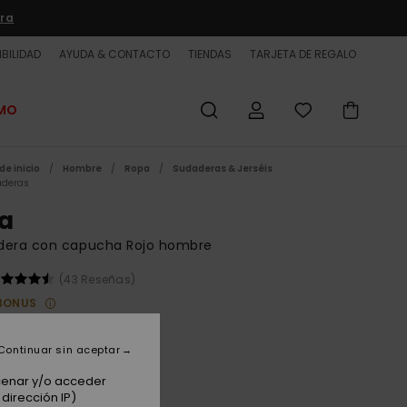
ra
BILIDAD
AYUDA & CONTACTO
TIENDAS
TARJETA DE REGALO
OMO
de inicio
Hombre
Ropa
Sudaderas & Jerséis
deras
a
dera con capucha Rojo hombre
(43 Reseñas)
BONUS
 €
63%
12 €
Continuar sin aceptar
ET
acenar y/o acceder
dirección IP)
 PROMO -25% EXTRA