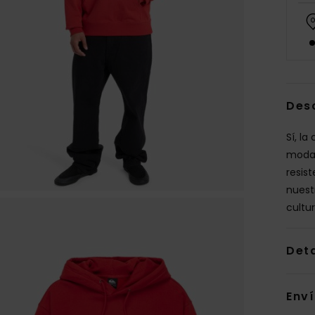
Des
Sí, l
moda 
resis
nuest
cultur
Deta
Env