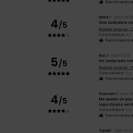
Recomiendo e
Mark
17. junio 202
4
/5
Una sudadera co
Mostrar original - 
Comodidad
: 4
/5
Recomiendo e
Rui
28. abril 2026
5
/5
He comprado co
Mostrar original -
Comodidad
: 5
/5
Recomiendo e
Yosman
16. abril 
4
/5
Me quedo un poco
logo clásico est
Comodidad
: 4
/5
Recomiendo e
Tarek
7. abril 2026