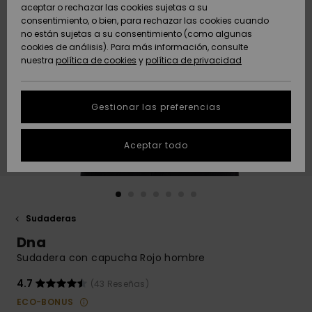
Freedom
aceptar o rechazar las cookies sujetas a su
consentimiento, o bien, para rechazar las cookies cuando
Comunidad
AYUDA &
no están sujetas a su consentimiento (como algunas
Protección de
Novedades
Novedades
CONTACTO
cookies de análisis). Para más información, consulte
datos
nuestra
política de cookies
y
política de privacidad
personales
SOSTENIBILIDAD
Destacados
Destacados
Guía de tallas
Gestionar las preferencias
TIENDAS
Inicia una
Aceptar todo
QUIKSILVER APP
conversación
para obtener
la respuesta
LISTA DE
más rápida a
FAVORITOS
tu pregunta.
Sudaderas
Iniciar una
Dna
conversación
Sudadera con capucha Rojo hombre
Encuentra
respuestas a
4.7
(43 Reseñas)
las preguntas
ECO-BONUS
más