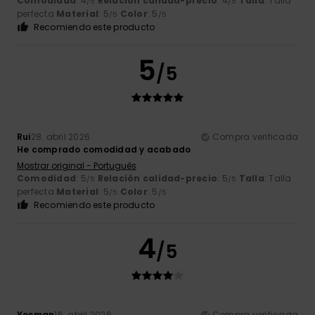
Comodidad
: 4
Relación calidad-precio
: 4
Talla
: Talla
/5
/5
perfecta
Material
: 5
Color
: 5
/5
/5
Recomiendo este producto
5
/5
Rui
28. abril 2026
Compra verificada
He comprado comodidad y acabado
Mostrar original - Português
Comodidad
: 5
Relación calidad-precio
: 5
Talla
: Talla
/5
/5
perfecta
Material
: 5
Color
: 5
/5
/5
Recomiendo este producto
4
/5
Yosman
16. abril 2026
Compra verificada