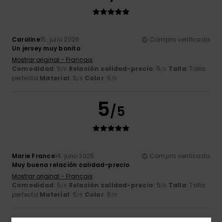
Caroline
15. julio 2026
Compra verificada
Un jersey muy bonito
Mostrar original - Français
Comodidad
: 5
Relación calidad-precio
: 5
Talla
: Talla
/5
/5
perfecta
Material
: 5
Color
: 5
/5
/5
5
/5
Marie France
14. julio 2026
Compra verificada
Muy buena relación calidad-precio
Mostrar original - Français
Comodidad
: 5
Relación calidad-precio
: 5
Talla
: Talla
/5
/5
perfecta
Material
: 5
Color
: 5
/5
/5