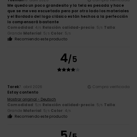
Me quedo un poco grandesito y la tela es pesada y hace
que se me vea escuetado pero por otro lado los materiales
y el Bordado del logo clásico están hechos a la perfección
lo compensará bastante
Comodidad
: 4
Relación calidad-precio
: 5
Talla
:
/5
/5
Grande
Material
: 5
Color
: 5
/5
/5
Recomiendo este producto
4
/5
Tarek
7. abril 2026
Compra verificada
Estoy contento
Mostrar original - Deutsch
Comodidad
: 5
Relación calidad-precio
: 5
Talla
:
/5
/5
Grande
Material
: 5
Color
: 4
/5
/5
Recomiendo este producto
5
/5