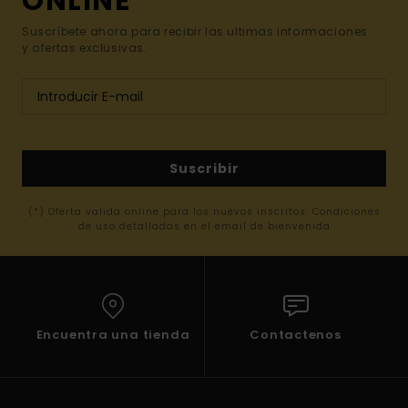
ONLINE*
Suscríbete ahora para recibir las ultimas informaciones
y ofertas exclusivas.
Suscribir
(*) Oferta valida online para los nuevos inscritos. Condiciones
de uso detalladas en el email de bienvenida
Encuentra una tienda
Contactenos