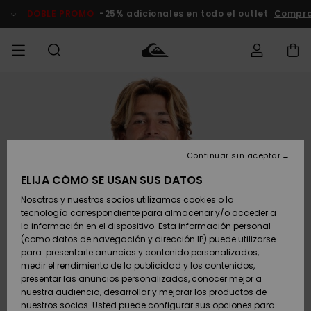
Pasar
a
DOBLE PROMO
-25% adicionales en todo el outlet
Compra
la
información
del
producto
Accede a tu
HOMBRE
Ropa
Ropa
Shop
Surf Shop
Tienda
Outlet
pedido
Hombre
Snow
Hombre
Hombre
NIÑO
Envio
Accesorios
Accesorios
Novedades
Continuar sin aceptar
Surf Shop
Outlet
MUJER
Niño
Tienda
Niños
Devoluciones
ELIJA CÓMO SE USAN SUS DATOS
Snow Niños
Zapatos y
Zapatos y
Destacados
Nosotros y nuestros socios utilizamos cookies o la
chanclas
chanclas
SURF
tecnología correspondiente para almacenar y/o acceder a
Pago
Highlights
Outlet
la información en el dispositivo. Esta información personal
Tienda
Mujer
(como datos de navegación y dirección IP) puede utilizarse
Snow
SNOW
Snow Mujer
Tarjeta de
para: presentarle anuncios y contenido personalizados,
Surf
Surf
regalo
medir el rendimiento de la publicidad y los contenidos,
Comunidad
presentar las anuncios personalizados, conocer mejor a
DOBLE
nuestra audiencia, desarrollar y mejorar los productos de
Destacados
PROMO
Quiksilver
Snow
Snow
nuestros socios. Usted puede configurar sus opciones para