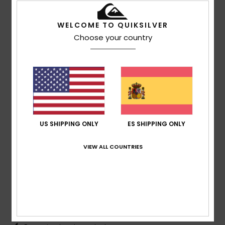
5
/5
WELCOME TO QUIKSILVER
Choose your country
Stefan
10. julio 2026
Compra verificada
Bonito corte, cómodo
Mostrar original - Français
Comodidad
: 5
Relación calidad-precio
: 4
Talla
:
/5
/5
Grande
Material
: 5
Color
: 5
/5
/5
Recomiendo este producto
5
US SHIPPING ONLY
ES SHIPPING ONLY
/5
VIEW ALL COUNTRIES
Richard
21. junio 2026
Compra verificada
Queda genial
Mostrar original - Deutsch
Comodidad
: 5
Relación calidad-precio
: 5
Talla
: Talla
/5
/5
perfecta
Material
: 5
Color
: 5
/5
/5