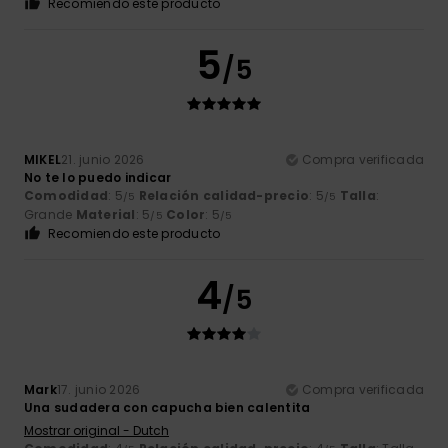
Recomiendo este producto
5
/5
MIKEL
21. junio 2026
Compra verificada
No te lo puedo indicar
Comodidad
: 5
Relación calidad-precio
: 5
Talla
:
/5
/5
Grande
Material
: 5
Color
: 5
/5
/5
Recomiendo este producto
4
/5
Mark
17. junio 2026
Compra verificada
Una sudadera con capucha bien calentita
Mostrar original - Dutch