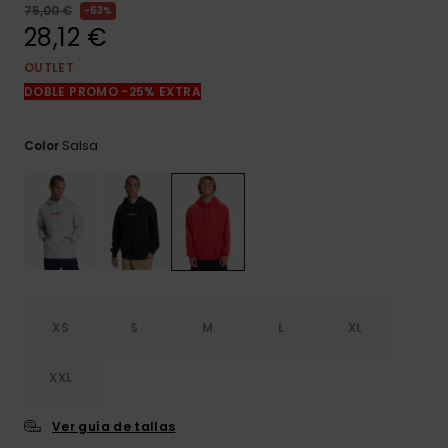
frecuentes y
75,00 €
63%
accede a
28,12 €
nuestro
formulario de
OUTLET
contacto.
DOBLE PROMO -25% EXTRA
Consultar
las FAQ
Salsa
Color
XS
S
M
L
XL
XXL
Ver guía de tallas