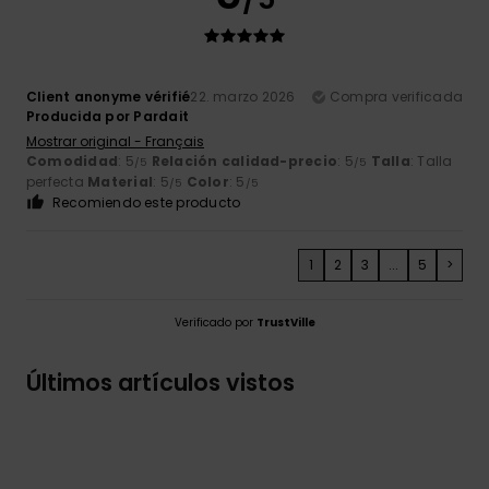
Client anonyme vérifié
22. marzo 2026
Compra verificada
Producida por Pardait
Mostrar original - Français
Comodidad
: 5
Relación calidad-precio
: 5
Talla
: Talla
/5
/5
perfecta
Material
: 5
Color
: 5
/5
/5
Recomiendo este producto
1
2
3
...
5
>
Verificado por
TrustVille
Últimos artículos vistos