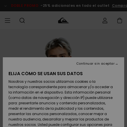
Pasar
a
DOBLE PROMO
-25% adicionales en todo el outlet
Compra
la
información
del
producto
Accede a tu
HOMBRE
Ropa
Ropa
Shop
Surf Shop
Tienda
Outlet
pedido
Hombre
Snow
Hombre
Hombre
NIÑO
Envio
Accesorios
Accesorios
Novedades
Continuar sin aceptar
Surf Shop
Outlet
MUJER
Niño
Tienda
Niños
Devoluciones
ELIJA CÓMO SE USAN SUS DATOS
Snow Niños
Zapatos y
Zapatos y
Destacados
Nosotros y nuestros socios utilizamos cookies o la
chanclas
chanclas
SURF
tecnología correspondiente para almacenar y/o acceder a
Pago
Highlights
Outlet
la información en el dispositivo. Esta información personal
Tienda
Mujer
(como datos de navegación y dirección IP) puede utilizarse
Snow
SNOW
Snow Mujer
Tarjeta de
para: presentarle anuncios y contenido personalizados,
Surf
Surf
regalo
medir el rendimiento de la publicidad y los contenidos,
Comunidad
presentar las anuncios personalizados, conocer mejor a
DOBLE
nuestra audiencia, desarrollar y mejorar los productos de
Destacados
PROMO
Quiksilver
Snow
Snow
nuestros socios. Usted puede configurar sus opciones para