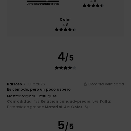
4.6
Demasiado pequeño
Demasiado grande
Color
4.8
4
/5
Barroso
17. julio 2026
Compra verificada
Es cómodo, pero un poco áspero
Mostrar original - Português
Comodidad
: 4
Relación calidad-precio
: 5
Talla
:
/5
/5
Demasiado grande
Material
: 4
Color
: 5
/5
/5
5
/5