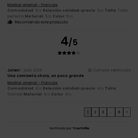
Mostrar original - Français
Comodidad
: 5
Relación calidad-precio
: 5
Talla
: Talla
/5
/5
perfecta
Material
: 5
Color
: 5
/5
/5
Recomiendo este producto
4
/5
Julien
7. julio 2026
Compra verificada
Una camiseta chula, un poco grande
Mostrar original - Français
Comodidad
: 4
Relación calidad-precio
: 4
Talla
:
/5
/5
Grande
Material
: 4
Color
: 4
/5
/5
1
2
3
...
6
>
Verificado por
TrustVille