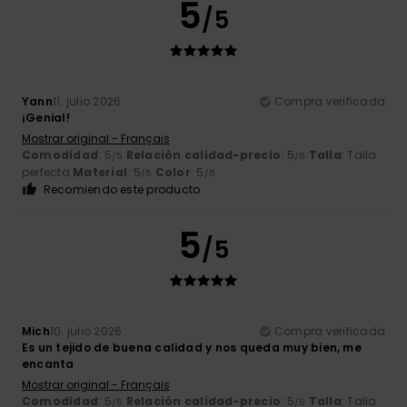
5
/5
Yann
11. julio 2026
Compra verificada
¡Genial!
Mostrar original - Français
Comodidad
: 5
Relación calidad-precio
: 5
Talla
: Talla
/5
/5
perfecta
Material
: 5
Color
: 5
/5
/5
Recomiendo este producto
5
/5
Mich
10. julio 2026
Compra verificada
Es un tejido de buena calidad y nos queda muy bien, me
encanta
Mostrar original - Français
Comodidad
: 5
Relación calidad-precio
: 5
Talla
: Talla
/5
/5