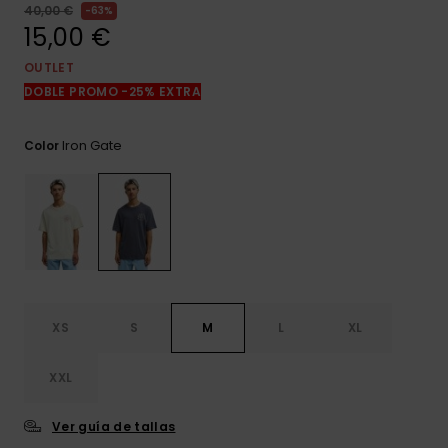
frecuentes y
40,00 €
63%
accede a
15,00 €
nuestro
formulario de
OUTLET
contacto.
DOBLE PROMO -25% EXTRA
Consultar
las FAQ
Iron Gate
Color
XS
S
M
L
XL
XXL
Ver guía de tallas