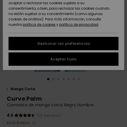
Freedom
aceptar o rechazar las cookies sujetas a su
consentimiento, o bien, para rechazar las cookies cuando
Comunidad
AYUDA &
no están sujetas a su consentimiento (como algunas
Protección de
Novedades
Novedades
CONTACTO
cookies de análisis). Para más información, consulte
datos
nuestra
política de cookies
y
política de privacidad
personales
SOSTENIBILIDAD
Destacados
Destacados
Guía de tallas
Gestionar las preferencias
TIENDAS
Inicia una
Aceptar todo
QUIKSILVER APP
conversación
para obtener
la respuesta
LISTA DE
más rápida a
FAVORITOS
tu pregunta.
Manga Corta
Iniciar una
Curve Palm
conversación
Camiseta de manga corta Negro Hombre
Encuentra
respuestas a
4.6
(55 Reseñas)
las preguntas
ECO-BONUS
más