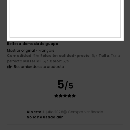
5
/5
Thierry
12. julio 2026
Compra verificada
Belleza demasiado guapo
Mostrar original - Français
Comodidad
: 5
Relación calidad-precio
: 5
Talla
: Talla
/5
/5
perfecta
Material
: 5
Color
: 5
/5
/5
Recomiendo este producto
5
/5
Alberto
11. julio 2026
Compra verificada
No lo he usado aún