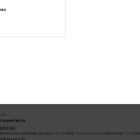
IES
Puntuación media
4.6
/5
basado en
87 reseñas verificadas
desde septiembre 2025
El 82% de nuestros clientes recomiendan este producto
ación calidad-precio
Talla
Mat
4.4
4
Demasiado pequeño
Demasiado grande
2026
orte perfecto
Français
Relación calidad-precio
: 4
Talla
: Talla perfecta
Material
: 5
Co
/5
/5
ste producto