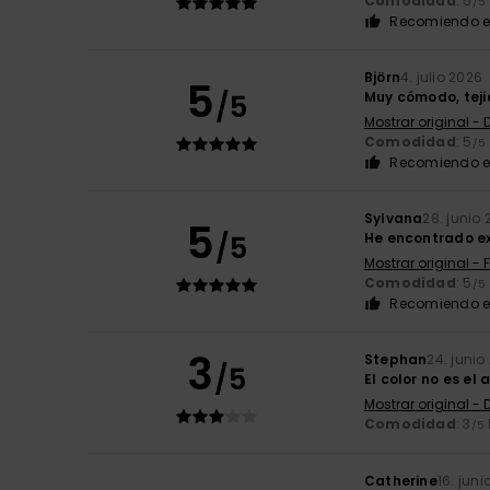
Comodidad
: 5
/5
Recomiendo e
Björn
4. julio 2026
5
/5
Muy cómodo, tejid
Mostrar original -
Comodidad
: 5
/5
Recomiendo e
Sylvana
28. junio
5
/5
He encontrado e
Mostrar original - 
Comodidad
: 5
/5
Recomiendo e
3
Stephan
24. junio
/5
El color no es el
Mostrar original -
Comodidad
: 3
/5
Catherine
16. jun