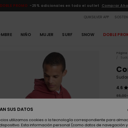
DOBLE PROMO
-25% adicionales en todo el outlet
Comprar Aho
QUIKSILVER APP
SOSTENI
OMBRE
NIÑO
MUJER
SURF
SNOW
DOBLE PR
Página 
Suda
Co
Suda
4.6
65,00
24,
SAN SUS DATOS
OUTL
DOBLE
ocios utilizamos cookies o la tecnología correspondiente para alm
 dispositivo. Esta información personal (como datos de navegación y 