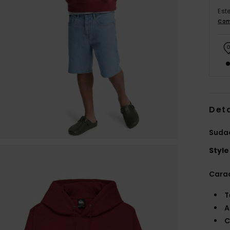
Est
Com
Deta
Suda
Style
Carac
T
A
C