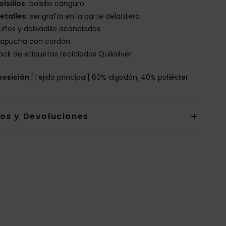
olsillos:
bolsillo canguro
etalles:
serigrafía en la parte delantera
uños y dobladillo acanalados
apucha con cordón
ack de etiquetas recicladas Quiksilver
osición
[Tejido principal] 60% algodón, 40% poliéster
íos y Devoluciones