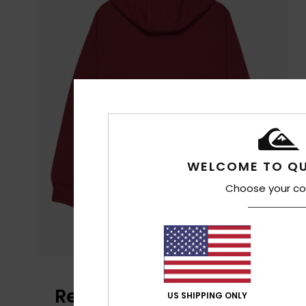
WELCOME TO QU
Choose your co
Reseñas de los clientes
US SHIPPING ONLY