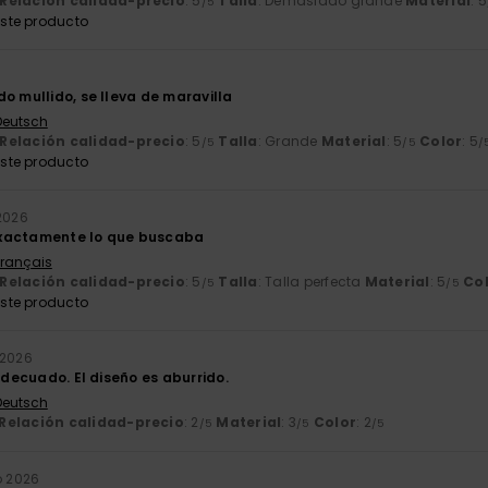
Relación calidad-precio
: 5
Talla
: Demasiado grande
Material
: 5
/5
ste producto
o mullido, se lleva de maravilla
 Deutsch
Relación calidad-precio
: 5
Talla
: Grande
Material
: 5
Color
: 5
/5
/5
/
ste producto
 2026
xactamente lo que buscaba
Français
Relación calidad-precio
: 5
Talla
: Talla perfecta
Material
: 5
Co
/5
/5
ste producto
 2026
 adecuado. El diseño es aburrido.
 Deutsch
Relación calidad-precio
: 2
Material
: 3
Color
: 2
/5
/5
/5
io 2026