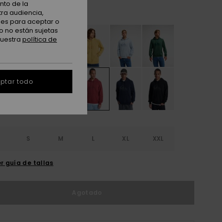
nto de la
Burnt Russet
tra audiencia,
nes para aceptar o
o no están sujetas
nuestra
política de
ptar todo
S
S
M
L
XL
XXL
r guía de tallas
Agotado