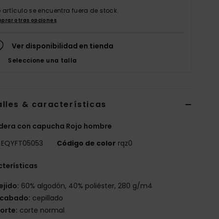
e artículo se encuentra fuera de stock.
prar otras opciones
Ver disponibilidad en tienda
Seleccione una talla
lles & características
dera con capucha Rojo hombre
EQYFT05053
Código de color
rqz0
terísticas
ejido:
60% algodón, 40% poliéster, 280 g/m4
cabado:
cepillado
orte:
corte normal