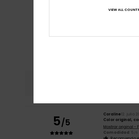
VIEW ALL COUNTR
Comodidad
Rel
4.8
Coraline
12. julio 
5
/5
Color original, c
Mostrar original - 
Comodidad
: 5
/5
Recomiendo e