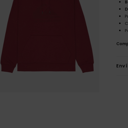
B
D
P
C
P
Comp
Env