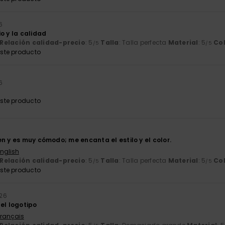
6
o y la calidad
Relación calidad-precio
: 5
Talla
: Talla perfecta
Material
: 5
Co
/5
/5
ste producto
6
ste producto
n y es muy cómodo; me encanta el estilo y el color.
English
Relación calidad-precio
: 5
Talla
: Talla perfecta
Material
: 5
Co
/5
/5
ste producto
026
el logotipo
Français