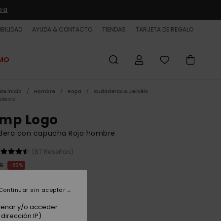
ra
BILIDAD
AYUDA & CONTACTO
TIENDAS
TARJETA DE REGALO
OMO
de inicio
Hombre
Ropa
Sudaderas & Jerséis
deras
mp Logo
dera con capucha Rojo hombre
(87 Reseñas)
 €
63%
37 €
Continuar sin aceptar
ET
 PROMO -25% EXTRA
acenar y/o acceder
dirección IP)