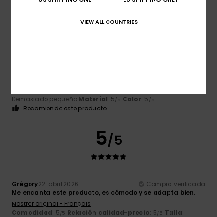
/5
VIEW ALL COUNTRIES
Miguel Jorge
28. abril 2026
Compra verificada
Solo tengo un problema: me gusta el producto, pero la
talla es pequeña; ¿podría cambiarlo por una talla más
grande? Gracias.
Mostrar original - Português
Comodidad
: 5
Relación calidad-precio
: 5
Talla
:
/5
/5
Demasiado pequeño
Material
: 5
Color
: 5
/5
/5
Recomiendo este producto
5
/5
Grégory
22. abril 2026
Compra verificada
Me encanta este producto, es cómodo y se adapta bien.
Mostrar original - Français
Comodidad
: 5
Relación calidad-precio
: 5
Talla
:
/5
/5