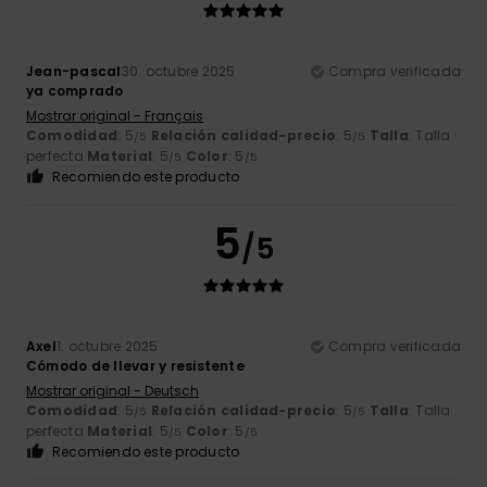
Jean-pascal
30. octubre 2025
Compra verificada
ya comprado
Mostrar original - Français
Comodidad
: 5
Relación calidad-precio
: 5
Talla
: Talla
/5
/5
perfecta
Material
: 5
Color
: 5
/5
/5
Recomiendo este producto
5
/5
Axel
1. octubre 2025
Compra verificada
Cómodo de llevar y resistente
Mostrar original - Deutsch
Comodidad
: 5
Relación calidad-precio
: 5
Talla
: Talla
/5
/5
perfecta
Material
: 5
Color
: 5
/5
/5
Recomiendo este producto