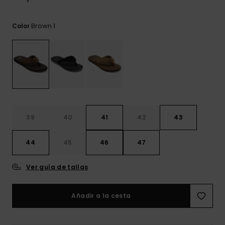
frecuentes y
accede a
nuestro
Brown 1
Color
formulario de
contacto.
Consultar
las FAQ
39
40
41
42
43
44
45
46
47
Ver guía de tallas
Añadir a la cesta