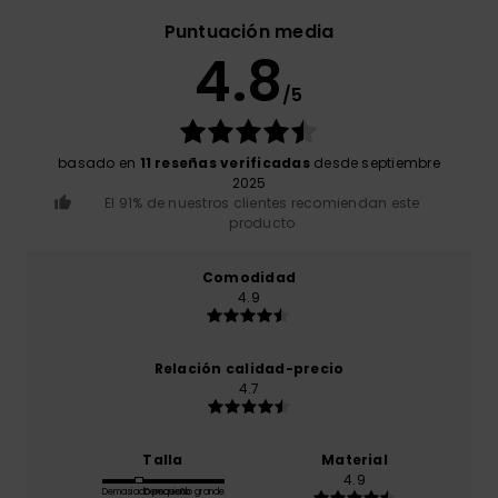
Puntuación media
4.8
/5
basado en
11 reseñas verificadas
desde septiembre
2025
El 91% de nuestros clientes recomiendan este
producto
Comodidad
4.9
Relación calidad-precio
4.7
Talla
Material
4.9
Demasiado pequeño
Demasiado grande