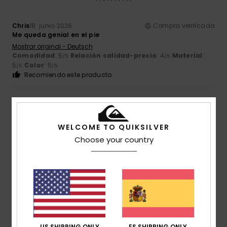
Chris
18. junio 2026
Compra verificada
Me queda genial en el pie
Mostrar original - Deutsch
Comodidad
: 5
Relación calidad-precio
: 4
Material
:
/5
/5
5
Color
: 5
/5
/5
Recomiendo este producto
4
/5
WELCOME TO QUIKSILVER
Choose your country
Jose
12. junio 2026
Compra verificada
De muy buena calidad
Mostrar original - Français
Comodidad
: 5
Relación calidad-precio
: 5
Talla
:
/5
/5
Demasiado pequeño
Material
: 5
Color
: 5
/5
/5
5
US SHIPPING ONLY
ES SHIPPING ONLY