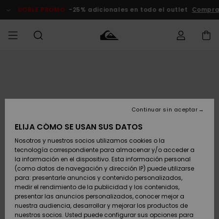
Pasar
a
DOBLE PROMO
-25% adicionales en todo el outlet
Compra
la
información
del
producto
Accede a tu
HOMBRE
Ropa
Ropa
Shop
Surf Shop
Tienda
Outlet
pedido
Hombre
Snow
Hombre
Hombre
NIÑO
Envio
Accesorios
Accesorios
Novedades
Continuar sin aceptar
Surf Shop
Outlet
MUJER
Niño
Tienda
Niños
Devoluciones
ELIJA CÓMO SE USAN SUS DATOS
Snow Niños
Zapatos y
Zapatos y
Destacados
Nosotros y nuestros socios utilizamos cookies o la
chanclas
chanclas
SURF
tecnología correspondiente para almacenar y/o acceder a
Pago
Highlights
Outlet
la información en el dispositivo. Esta información personal
Tienda
Mujer
(como datos de navegación y dirección IP) puede utilizarse
Snow
SNOW
Snow Mujer
Tarjeta de
para: presentarle anuncios y contenido personalizados,
Surf
Surf
regalo
medir el rendimiento de la publicidad y los contenidos,
Comunidad
presentar las anuncios personalizados, conocer mejor a
DOBLE
nuestra audiencia, desarrollar y mejorar los productos de
Destacados
PROMO
Quiksilver
Snow
Snow
nuestros socios. Usted puede configurar sus opciones para