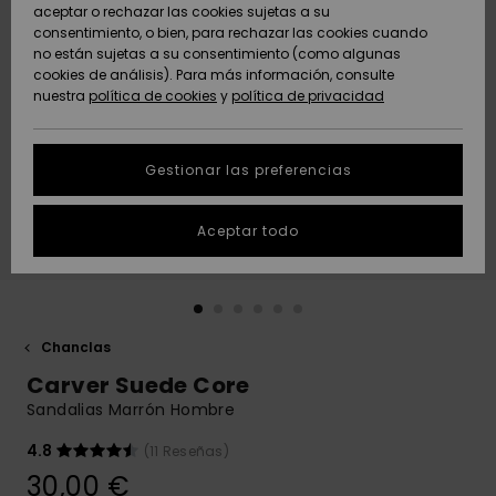
Freedom
aceptar o rechazar las cookies sujetas a su
consentimiento, o bien, para rechazar las cookies cuando
Comunidad
AYUDA &
no están sujetas a su consentimiento (como algunas
Protección de
Novedades
Novedades
CONTACTO
cookies de análisis). Para más información, consulte
datos
nuestra
política de cookies
y
política de privacidad
personales
SOSTENIBILIDAD
Destacados
Destacados
Guía de tallas
Gestionar las preferencias
TIENDAS
Inicia una
Aceptar todo
QUIKSILVER APP
conversación
para obtener
la respuesta
LISTA DE
más rápida a
FAVORITOS
tu pregunta.
Chanclas
Iniciar una
Carver Suede Core
conversación
Sandalias Marrón Hombre
Encuentra
respuestas a
4.8
(11 Reseñas)
las preguntas
30,00 €
más