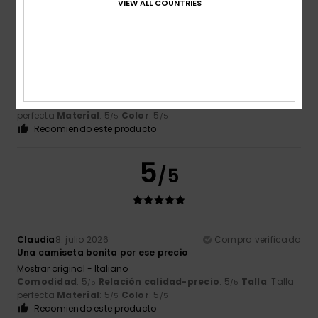
VIEW ALL COUNTRIES
Alexandre
11. julio 2026
Compra verificada
Prenda de temporada que se adapta perfectamente al
clima actual
Mostrar original - Français
Comodidad
: 5
Relación calidad-precio
: 5
Talla
: Talla
/5
/5
perfecta
Material
: 5
Color
: 5
/5
/5
Recomiendo este producto
5
/5
Claudia
8. julio 2026
Compra verificada
Una camiseta bonita por ese precio
Mostrar original - Italiano
Comodidad
: 5
Relación calidad-precio
: 5
Talla
: Talla
/5
/5
perfecta
Material
: 5
Color
: 5
/5
/5
Recomiendo este producto