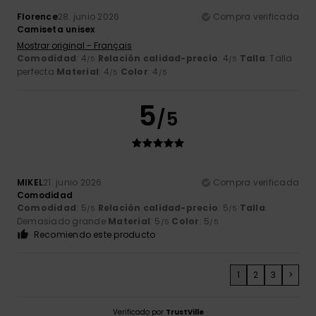
Florence
28. junio 2026
Compra verificada
Camiseta unisex
Mostrar original - Français
Comodidad
: 4
Relación calidad-precio
: 4
Talla
: Talla
/5
/5
perfecta
Material
: 4
Color
: 4
/5
/5
5
/5
MIKEL
21. junio 2026
Compra verificada
Comodidad
Comodidad
: 5
Relación calidad-precio
: 5
Talla
:
/5
/5
Demasiado grande
Material
: 5
Color
: 5
/5
/5
Recomiendo este producto
1
2
3
>
Verificado por
TrustVille