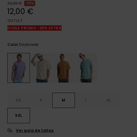
frecuentes y
32,00 €
63%
accede a
12,00 €
nuestro
formulario de
OUTLET
contacto.
DOBLE PROMO -25% EXTRA
Consultar
las FAQ
Daybreak
Color
XS
S
M
L
XL
XXL
Ver guía de tallas