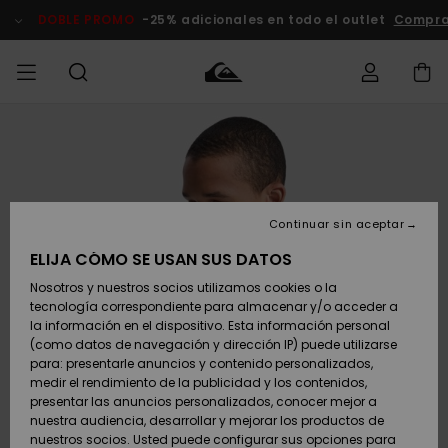
Pasar
a
DOBLE PROMO
-25% adicionales en todo el outlet
Compra
la
información
del
producto
Accede a tu
HOMBRE
Ropa
Ropa
Shop
Surf Shop
Tienda
Outlet
pedido
Hombre
Snow
Hombre
Hombre
NIÑO
Envio
Accesorios
Accesorios
Novedades
Continuar sin aceptar
Surf Shop
Outlet
MUJER
Niño
Tienda
Niños
Devoluciones
ELIJA CÓMO SE USAN SUS DATOS
Snow Niños
Zapatos y
Zapatos y
Destacados
Nosotros y nuestros socios utilizamos cookies o la
chanclas
chanclas
SURF
tecnología correspondiente para almacenar y/o acceder a
Pago
Highlights
Outlet
la información en el dispositivo. Esta información personal
Tienda
Mujer
(como datos de navegación y dirección IP) puede utilizarse
Snow
SNOW
Snow Mujer
Tarjeta de
para: presentarle anuncios y contenido personalizados,
Surf
Surf
regalo
medir el rendimiento de la publicidad y los contenidos,
Comunidad
presentar las anuncios personalizados, conocer mejor a
DOBLE
nuestra audiencia, desarrollar y mejorar los productos de
Destacados
PROMO
Quiksilver
Snow
Snow
nuestros socios. Usted puede configurar sus opciones para