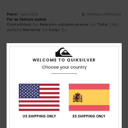
Paco
11. julio 2026
Compra verificada
Por su textura suave
Comodidad
: 5
Relación calidad-precio
: 4
Talla
: Talla
/5
/5
perfecta
Material
: 4
Color
: 5
/5
/5
4
/5
WELCOME TO QUIKSILVER
Choose your country
Einar
11. julio 2026
Compra verificada
Es una camiseta estupenda. Aunque el tejido se parece
más a la felpa que a una tela lisa.
Mostrar original - Dutch
Comodidad
: 4
Relación calidad-precio
: 4
Talla
: Talla
/5
/5
perfecta
Material
: 3
Color
: 5
/5
/5
5
US SHIPPING ONLY
ES SHIPPING ONLY
/5