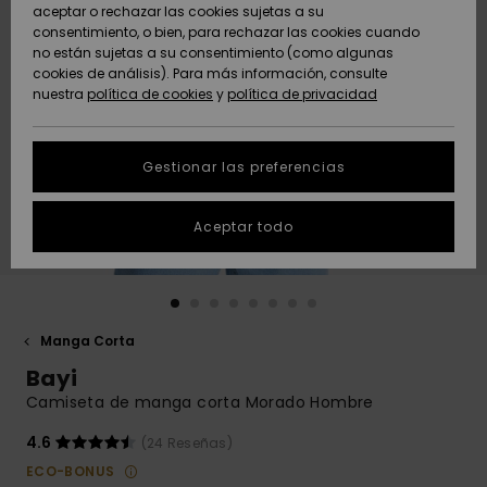
Freedom
aceptar o rechazar las cookies sujetas a su
consentimiento, o bien, para rechazar las cookies cuando
Comunidad
AYUDA &
no están sujetas a su consentimiento (como algunas
Protección de
Novedades
Novedades
CONTACTO
cookies de análisis). Para más información, consulte
datos
nuestra
política de cookies
y
política de privacidad
personales
SOSTENIBILIDAD
Destacados
Destacados
Guía de tallas
Gestionar las preferencias
TIENDAS
Inicia una
Aceptar todo
QUIKSILVER APP
conversación
para obtener
la respuesta
LISTA DE
más rápida a
FAVORITOS
tu pregunta.
Manga Corta
Iniciar una
Bayi
conversación
Camiseta de manga corta Morado Hombre
Encuentra
respuestas a
4.6
(24 Reseñas)
las preguntas
ECO-BONUS
más